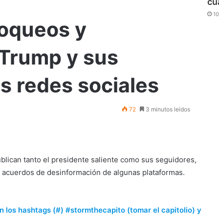
cu
10
bloqueos y
Trump y sus
s redes sociales
72
3 minutos leídos
lican tanto el presidente saliente como sus seguidores,
los acuerdos de desinformación de algunas plataformas.
an los hashtags (#) #stormthecapito
(tomar el
capitolio) y