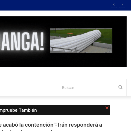
Bus
Cerrar
mpruebe También
e acabó la contención”: Irán responderá a