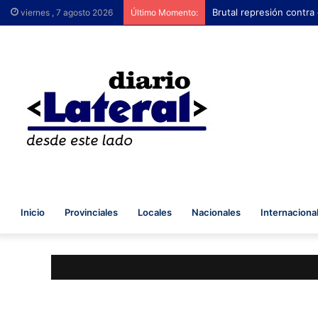
Brutal represión contra
viernes , 7 agosto 2026
Último Momento:
Inicio
Provinciales
Locales
Nacionales
Internaciona