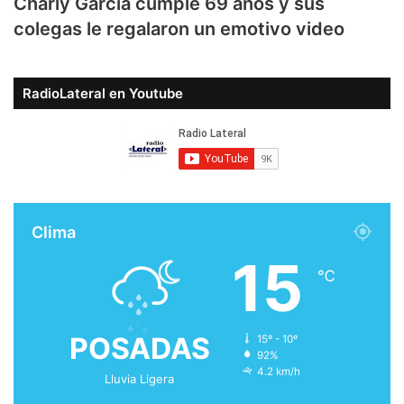
Charly García cumple 69 años y sus
colegas le regalaron un emotivo video
RadioLateral en Youtube
Clima
15
℃
POSADAS
15º - 10º
92%
4.2 km/h
Lluvia Ligera