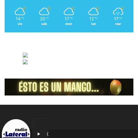
14
20
17
12
17
℃
℃
℃
℃
℃
vie
sáb
dom
lun
mar