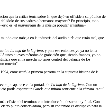
ación que la crítica tenía sobre él, que dejó en off side a su público de
d del ídolo de sus padres o hermanos mayores? En principio, todo.
–esto es, el
mainstream
de la música popular argentina–,
 mundo que trabaja en la industria del audio diría que están mal, que
ue fue
La hija de la lágrima
, y para ese entonces yo ya no tenía
rrolló unos nuevos métodos de grabación que, siendo francos, yo no
gnifica que en la mezcla no tenés control del balance de los
 un muerto”.
 1994, enmascaró la primera persona en la supuesta historia de la
huevo que aparece en la portada de
La hija de la lágrima
. Con un
icio podía esperar un García que mirara sonriente a la cámara. Aquí
más clásico del término: con introducción, desarrollo y final. Con
 cierto punto conservadora, pero su contenido es disruptivo para la