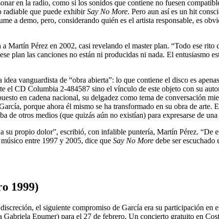
onar en la radio, como si los sonidos que contiene no fuesen compatibl
o radiable que puede exhibir
Say No More
. Pero aun así es un hit cons
e a demo, pero, considerando quién es el artista responsable, es obvio 
a Martín Pérez en 2002, casi revelando el master plan. “Todo ese rito d
e ese plan las canciones no están ni producidas ni nada. El entusiasmo 
 idea vanguardista de “obra abierta”: lo que contiene el disco es apena
ente el CD Columbia 2-484587 sino el vínculo de este objeto con su autor
 expuesto en cadena nacional, su delgadez como tema de conversación mi
 García, porque ahora él mismo se ha transformado en su obra de arte.
aba de otros medios (que quizás aún no existían) para expresarse de un
a su propio dolor”, escribió, con infalible puntería, Martín Pérez. “De
l músico entre 1997 y 2005, dice que
Say No More
debe ser escuchado e
ro 1999)
discreción, el siguiente compromiso de García era su participación en e
a Gabriela Epumer) para el 27 de febrero. Un concierto gratuito en Co