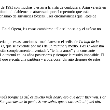
 de 1993 son muchas y están a la vista de cualquiera. Aquí ya está en
titud indudablemente atravesada por el repertorio que está
consumo de sustancias tóxicas. Tres circunstancias que, lejos de
a. En el Ópera, las cosas cambiaron: “La sal no sala y el azúcar no
ría que estas canciones –medulares en el setlist de
La hija de la
 U,
que se extiende por más de un minuto y medio.
Fax U
–nuestra
stás completamente inventada”, “te falta amor” y la constante
Lo intentó en los años posteriores y siempre le resultó imposible. El
al que ejecuta una partitura y a otra cosa. Un año después de estos
ompés porque es así, es mucho más heavy eso que decir fuck you. Por
 paredes de la gente. Si vos sabés que el otro está ahí, del otro