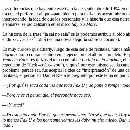
Las diferencias que hay entre este García de septiembre de 1994 en el 
escena el performer al que –para bien o para mal– nos acostumbraremos
interpretando, la idea de que los personajes y la historia que está nar
atenuarse, se radicalizarán en el disco
Say No More
.
La historia de la frase “la sal no sala” se la podemos atribuir al oído
endulza… acá así”, dirá (es una obvia alegoría sobre la cocaína).
Es muy curioso que Charly, luego de esta serie de recitales, nunca má
lágrima
– solo cobran sentido en la ejecución del álbum completo. El p
Venus in Furs
– es quizás el tema central de
La hija de la lágrima,
el m
repetición de “fuck –o fax– you”), y quizá por esto mismo sea la canci
problema, parece ser, fue aceptar la idea de “interpretación” de una ca
recitales, el periodista Daniel Riera le preguntó por este tema en partic
—¿Por qué se saca cada vez que toca Fax U y se pone a romper tod
—Porque es el personaje, el personaje hace eso.
—¿Y usted?
—Yo estoy tocando Fax U, que es pesadísimo. No sé qué decir. Hay un
lo menos Fax U a los norteamericanos les daba mucho miedo. Bah, qué s
lado…