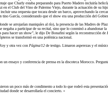
ontaje que Charly estaba preparando para Puerto Madero incluiría helicóp
egui en el Club del Vino de Palermo Viejo, durante la actuación de su h
ncluir una orquesta que tocara desde un barco, aprovechando la cercan
en tino García, considerando que el show era una producción del Gobie
onde se arrojarían maniquíes al río), la presencia de las Madres de Pl
e negaba a participar de su recital, sino que lo conminó a abandonar la 
s para hacer un show”, le dijo De Bonafini según la reconstrucción de
cópteros se transformó en una polémica nacional.
 Roy y otra vez con
Página/12
de testigo. Limaron asperezas y el músic
eron un ensayo y conferencia de prensa en la discoteca Morocco. Pregunt
usieron un poco más de condimento a todo lo que rodeó esta presentación
iudad donde se desarrollaría el concierto. «