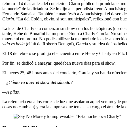
febrero –14 días antes del concierto– Clarín publicó la primicia: el m
la muerte” de la dictadura. Se lo dijo a la periodista Irene Amuchást
Fernando Samalea. También le manifestó a Amuchástegui el deseo de i
Clarín
. “La del Colón, obvio, si son municipales”, reflexionó con bu
La idea de Charly era comenzar su show con los helicópteros (desde d
tarde, Hebe de Bonafini llamó por teléfono a Charly García. No solo s
muerte ni en broma. No podés utilizar la memoria de los desaparecido
vida es bella
(el hit de Roberto Benigni), García y su idea de los heli
El 18 de febrero se produjo el encuentro entre Hebe y Charly en Fitz
Por fin, se dedicó a ensayar; quedaban nueve días para el show.
El jueves 25, 48 horas antes del concierto, García y su banda ofreci
—¿Cómo va a ser el show del sábado?
—A pilas.
La referencia era a los cortes de luz que asolaron aquel verano y le p
cosas no cambian) y era la empresa que tenía a su cargo el área de la c