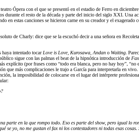
teatro Ópera con el que se presentó en el estadio de Ferro en diciembre
 durante el resto de la década y parte del inicio del siglo XXI. Una ac
rando en estas canciones se hicieron carne en su creador y el exagerado 
 absoluto de Charly: dice que se la escuchó decir a una señora en Recolet
s haya intentado tocar
Love is Love, Kurosawa, Andan
o
Waiting.
Parece
úblico sigue con las palmas el beat de la hipnótica introducción de
Fax
ás explícito (por frases como “todo era blanca, pero no hay hoy”, “no e
ón que más complicaciones le trajo a García para interpretarla en vivo. 
nción, la imposibilidad de colocarse en el lugar del intérprete profesion
ular:
o?
a parte en la que rompo todo. Eso es parte del show, pero igual lo r
e yo, no me gustan el fax ni los contestadores ni todas esas cosas. Son