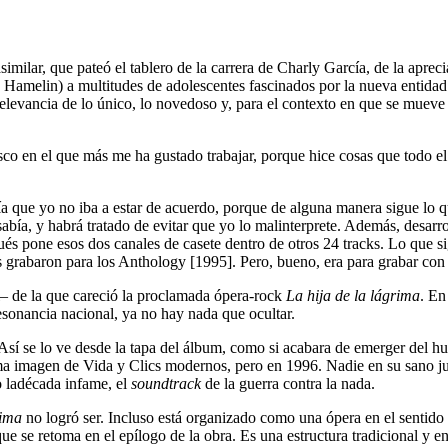
asimilar, que pateó el tablero de la carrera de Charly García, de la apreci
e Hamelin) a multitudes de adolescentes fascinados por la nueva entida
elevancia de lo único, lo novedoso y, para el contexto en que se mueve 
isco en el que más me ha gustado trabajar, porque hice cosas que todo el
ía que yo no iba a estar de acuerdo, porque de alguna manera sigue lo q
 sabía, y habrá tratado de evitar que yo lo malinterprete. Además, desa
ués pone esos dos canales de casete dentro de otros 24 tracks. Lo que si
s grabaron para los Anthology [1995]. Pero, bueno, era para grabar con
l– de la que careció la proclamada ópera-rock
La hija de la lágrima
. En
sonancia nacional, ya no hay nada que ocultar.
. Así se lo ve desde la tapa del álbum, como si acabara de emerger del 
sma imagen de Vida y Clics modernos, pero en 1996. Nadie en su sano ju
o ladécada infame, el
soundtrack
de la guerra contra la nada.
rima
no logró ser. Incluso está organizado como una ópera en el sentido 
 se retoma en el epílogo de la obra. Es una estructura tradicional y en