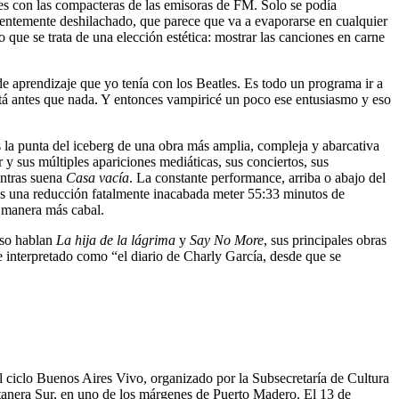
es con las compacteras de las emisoras de FM. Solo se podía
cientemente deshilachado, que parece que va a evaporarse en cualquier
que se trata de una elección estética: mostrar las canciones en carne
e aprendizaje que yo tenía con los Beatles. Es todo un programa ir a
está antes que nada. Y entonces vampiricé un poco ese entusiasmo y eso
s la punta del iceberg de una obra más amplia, compleja y abarcativa
 y sus múltiples apariciones mediáticas, sus conciertos, sus
entras suena
Casa vacía
. La constante performance, arriba o abajo del
 Es una reducción fatalmente inacabada meter 55:33 minutos de
a manera más cabal.
 eso hablan
La hija de la lágrima
y
Say No More
, sus principales obras
 interpretado como “el diario de Charly García, desde que se
l ciclo Buenos Aires Vivo, organizado por la Subsecretaría de Cultura
stanera Sur, en uno de los márgenes de Puerto Madero. El 13 de