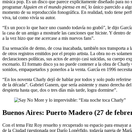
música pop. Es un disco que parece explícitamente diseñado para no s
programar
Alguien en el mundo piensa en mí,
lo único parecido a alg
momento de su reproducción fonográfica. En realidad, todo tiene perfum
viva, tal como vivía su autor.
“Es un poco lo que hace uno cuando todavía no grabó”, le dijo García 
la casa de un amigo a mostrarle las canciones que hiciste. Y dentro d
a la vez hizo que me acercase a mis nuevos fans”.
Esa sensación de demo, de cosa inacabada, también nos transporta a la
de otros registros emitidos por el propio artista. La obra no es solam
declaraciones políticas, sus actos de arrojo casi suicidas, su cuerpo
escenario. El formato disco ya no puede contener a la obra de Charly
sonidos, empaquetarlos y ponerlos a la venta. García en 1996 necesit
“En los noventa Charly dejó de hablar por todos y solo pudo referirse 
de la década”. Gabriel Ganem, que sería asistente y mano derecha de
despierta hasta que, dos o tres días más tarde, logra dormirse”.
Buenos Aires: Puerto Madero (27 de febre
Con el tema Fitz Roy resuelto y recuperado su espacio para ensayar a 
de la Ciudad (gestionada por Darío Lopérfido, todavía pareja de Marí