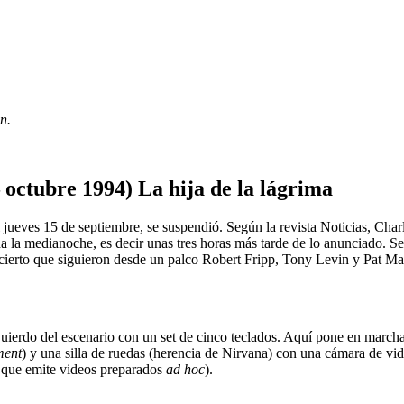
n.
 octubre 1994) La hija de la lágrima
l jueves 15 de septiembre, se suspendió. Según la revista Noticias, Char
da la medianoche, es decir unas tres horas más tarde de lo anunciado. S
cierto que siguieron desde un palco Robert Fripp, Tony Levin y Pat Ma
quierdo del escenario con un set de cinco teclados. Aquí pone en march
ent
) y una silla de ruedas (herencia de Nirvana) con una cámara de vid
l que emite videos preparados
ad hoc
).