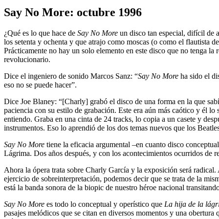
Say No More: octubre 1996
¿Qué es lo que hace de
Say No More
un disco tan especial, difícil de 
los setenta y ochenta y que atrajo como moscas (o como el flautista d
Prácticamente no hay un solo elemento en este disco que no tenga la r
revolucionario.
Dice el ingeniero de sonido Marcos Sanz: “
Say No More
ha sido el d
eso no se puede hacer”.
Dice Joe Blaney: “[Charly] grabó el disco de una forma en la que sab
paciencia con su estilo de grabación. Este era aún más caótico y él lo
entiendo. Graba en una cinta de 24 tracks, lo copia a un casete y desp
instrumentos. Eso lo aprendió de los dos temas nuevos que los Beatle
Say No More
tiene la eficacia argumental –en cuanto disco conceptua
Lágrima. Dos años después, y con los acontecimientos ocurridos de re
Ahora la ópera trata sobre Charly García y la exposición será radical
ejercicio de sobreinterpretación, podemos decir que se trata de la mi
está la banda sonora de la biopic de nuestro héroe nacional transitand
Say No More
es todo lo conceptual y operístico que
La hija de la lág
pasajes melódicos que se citan en diversos momentos y una obertura que