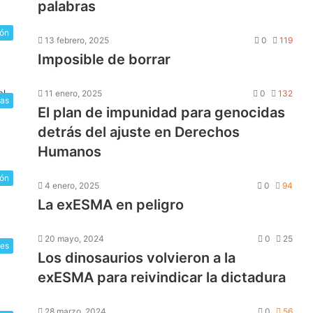
palabras
ión
13 febrero, 2025
0
119
Imposible de borrar
11 enero, 2025
0
132
as
El plan de impunidad para genocidas
detrás del ajuste en Derechos
Humanos
ión
4 enero, 2025
0
94
La exESMA en peligro
20 mayo, 2024
0
25
les
Los dinosaurios volvieron a la
exESMA para reivindicar la dictadura
28 marzo, 2024
0
56