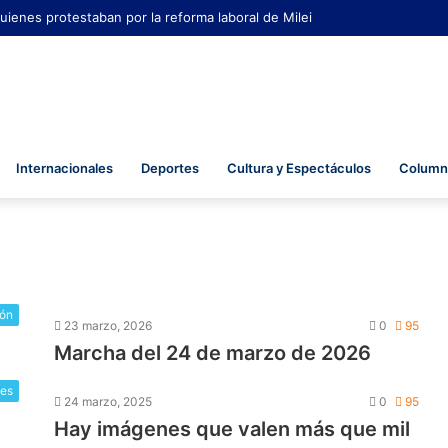
uienes protestaban por la reforma laboral de Milei
Internacionales
Deportes
Cultura y Espectáculos
Columna
ión
23 marzo, 2026
0
95
Marcha del 24 de marzo de 2026
les
24 marzo, 2025
0
95
Hay imágenes que valen más que mil