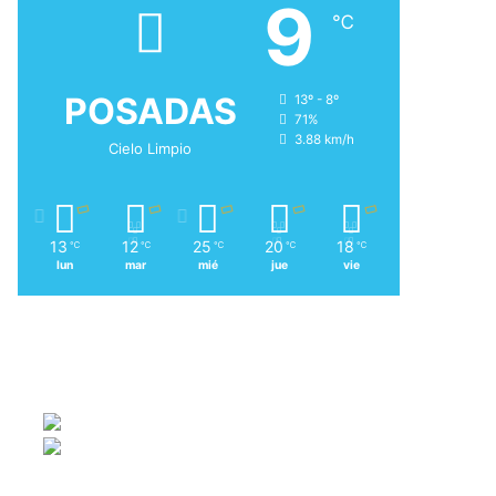
9
℃
POSADAS
13º - 8º
71%
3.88 km/h
Cielo Limpio
13
12
25
20
18
℃
℃
℃
℃
℃
lun
mar
mié
jue
vie