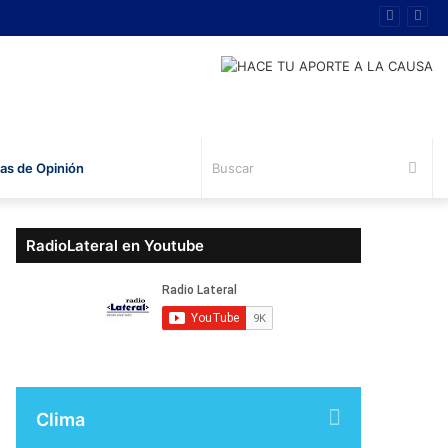
Bus
s de Opinión
RadioLateral en Youtube
Clima