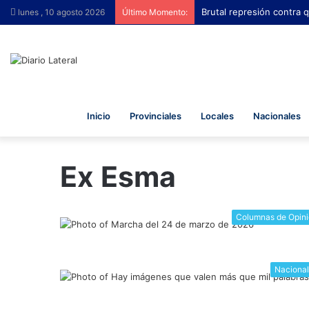
Brutal represión contra q
lunes , 10 agosto 2026
Último Momento:
Inicio
Provinciales
Locales
Nacionales
Ex Esma
Columnas de Opin
Naciona