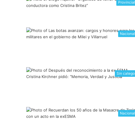
Provincia
Naciona
Sin catego
Naciona