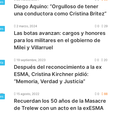
les
Diego Aquino: “Orgulloso de tener
una conductora como Cristina Britez”
2 marzo, 2024
0
29
les
Las botas avanzan: cargos y honores
para los militares en el gobierno de
Milei y Villarruel
19 septiembre, 2023
0
20
ría
Después del reconocimiento a la ex
ESMA, Cristina Kirchner pidió:
“Memoria, Verdad y Justicia”
15 agosto, 2022
0
88
les
Recuerdan los 50 años de la Masacre
de Trelew con un acto en la exESMA