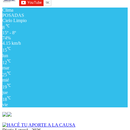
Clima
POSADAS
Cielo Limpio
℃
8
15º - 8º
74%
4.15 km/h
℃
15
lun
℃
12
mar
℃
25
mié
℃
19
jue
℃
18
vie