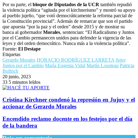
Por su parte, el
bloque de Diputados de la UCR
también repudió
la violencia política “agitada por el kirchnerismo” y mostró su apoyo
al pueblo jujeño, “que votó democráticamente la reforma parcial de
la Constitución provincial”. Además de remarcar que son el partido
que apuesta “por la paz y el orden” desde 2015 y de mostrar su
banca al gobernador
Morales
, sentencian: “El Radicalismo y Juntos
por el Cambio permanecen unidos para defender la vigencia de las
leyes y del orden democrático. Nunca más a la violencia política”.
Fuente:
El Destape
Etiquetas
Gerardo Morales
HORACIO RODRÍGUEZ LARRETA
Jujuy
Juntos por el Cambio
María Eugenia Vidal
Martín Lousteau
Patricia
Bullrich
20 junio, 2023
33
5 minutos leídos
Cristina Kirchner condenó la represión en Jujuy y el
accionar de Gerardo Morales
Encendido reclamo docente en los festejos por el día
de la bandera