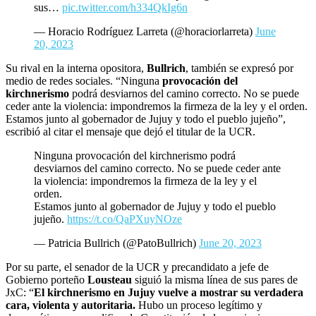
sus…
pic.twitter.com/h334QkIg6n
— Horacio Rodríguez Larreta (@horaciorlarreta)
June
20, 2023
Su rival en la interna opositora,
Bullrich
, también se expresó por
medio de redes sociales. “Ninguna
provocación del
kirchnerismo
podrá desviarnos del camino correcto. No se puede
ceder ante la violencia: impondremos la firmeza de la ley y el orden.
Estamos junto al gobernador de Jujuy y todo el pueblo jujeño”,
escribió al citar el mensaje que dejó el titular de la UCR.
Ninguna provocación del kirchnerismo podrá
desviarnos del camino correcto. No se puede ceder ante
la violencia: impondremos la firmeza de la ley y el
orden.
Estamos junto al gobernador de Jujuy y todo el pueblo
jujeño.
https://t.co/QaPXuyNOze
— Patricia Bullrich (@PatoBullrich)
June 20, 2023
Por su parte, el senador de la UCR y precandidato a jefe de
Gobierno porteño
Lousteau
siguió la misma línea de sus pares de
JxC: “
El kirchnerismo en Jujuy vuelve a mostrar su verdadera
cara, violenta y autoritaria.
Hubo un proceso legítimo y