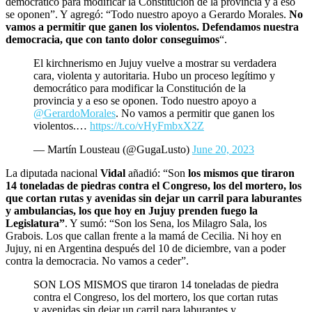
democrático para modificar la Constitución de la provincia y a eso
se oponen”. Y agregó: “Todo nuestro apoyo a Gerardo Morales.
No
vamos a permitir que ganen los violentos. Defendamos nuestra
democracia, que con tanto dolor conseguimos
“.
El kirchnerismo en Jujuy vuelve a mostrar su verdadera
cara, violenta y autoritaria. Hubo un proceso legítimo y
democrático para modificar la Constitución de la
provincia y a eso se oponen. Todo nuestro apoyo a
@GerardoMorales
. No vamos a permitir que ganen los
violentos.…
https://t.co/vHyFmbxX2Z
— Martín Lousteau (@GugaLusto)
June 20, 2023
La diputada nacional
Vidal
añadió: “Son
los mismos que tiraron
14 toneladas de piedras contra el Congreso, los del mortero, los
que cortan rutas y avenidas sin dejar un carril para laburantes
y ambulancias, los que hoy en Jujuy prenden fuego la
Legislatura”
. Y sumó: “Son los Sena, los Milagro Sala, los
Grabois. Los que callan frente a la mamá de Cecilia. Ni hoy en
Jujuy, ni en Argentina después del 10 de diciembre, van a poder
contra la democracia. No vamos a ceder”.
SON LOS MISMOS que tiraron 14 toneladas de piedra
contra el Congreso, los del mortero, los que cortan rutas
y avenidas sin dejar un carril para laburantes y