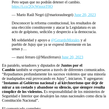
Pero sepan que no podrán detener el cambio.
https://t.co/2QcWmxnT0O
— Mario Raúl Negri (@marioraulnegri)
June 20, 2023
Desconocer la reforma constitucional, los resultados de
una elección constituyente y atacar la Legislatura es un
acto de golpismo, sedición y desprecio a la democracia.
Mi solidaridad y apoyo a
@GerardoMorales
y al
pueblo de Jujuy que ya se expresó libremente en las
urnas y…
— maxi ferraro (@Maxiferraro)
June 20, 2023
En paralelo, senadores y diputados de
Juntos por el
Cambio
también se expresaron a través de diferentes comunicados.
“Repudiamos profundamente los sucesos violentos que una minoría
de inadaptados está provocando en Jujuy”, iniciaron. Y agregaron:
“
Instamos al Gobierno nacional y al kirchnerismo que deje de
mirar a un costado y abandone su silencio, que siempre resulta
cómplice de los violentos.
Es responsabilidad de los ministerios de
Seguridad e Interior que desalojen las rutas nacionales como dicta la
Constitución Nacional”.
El comunicado completo: