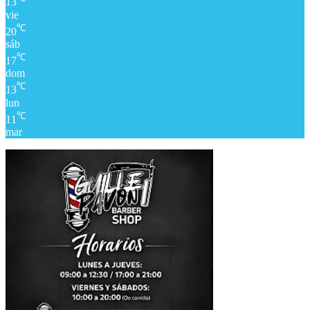
13
vie
℃
20
sáb
℃
17
dom
℃
13
lun
℃
11
mar