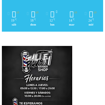
℃
℃
℃
℃
℃
19
18
12
14
24
sáb
dom
lun
mar
mié