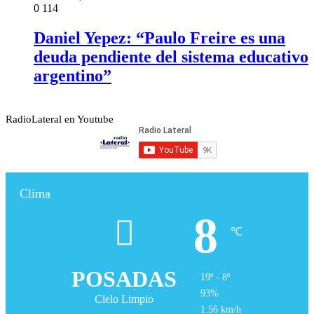
0
114
Daniel Yepez: “Paulo Freire es una
deuda pendiente del sistema educativo
argentino”
RadioLateral en Youtube
Clima
8
℃
POSADAS
19º - 8º
93%
Cielo Limpio
1.56 km/h