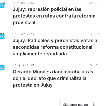
17 junio, 2023
0
19
les
Jujuy: represión policial en las
protestas en rutas contra la reforma
provincial
15 junio, 2023
0
17
les
Jujuy: Radicales y peronistas votan a
escondidas reforma constitucional
ampliamente repudiada
13 junio, 2023
0
16
les
Gerardo Morales dará marcha atrás
con el decreto que criminaliza la
protesta en Jujuy
Siguiente página