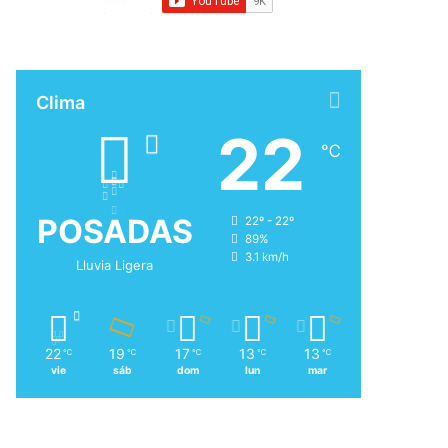
Clima
22
℃
POSADAS
22º - 22º
89%
3.1 km/h
Lluvia Ligera
22
19
17
13
13
℃
℃
℃
℃
℃
vie
sáb
dom
lun
mar