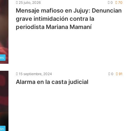
25 julio, 2026
0
70
Mensaje mafioso en Jujuy: Denuncian
grave intimidación contra la
periodista Mariana Mamaní
les
15 septiembre, 2024
0
91
Alarma en la casta judicial
ión