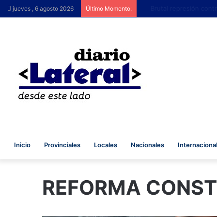
Brutal represión contra q
jueves , 6 agosto 2026
Último Momento:
Inicio
Provinciales
Locales
Nacionales
Internaciona
REFORMA CONST