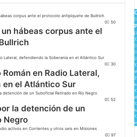
0
50
a un hábeas corpus ante el
L
1
Bullrich
0
30
1
 Román en Radio Lateral,
v
2
en el Atlántico Sur
s
1
d
0
52
1
por la detención de un
l
1
o Negro
m
0
97