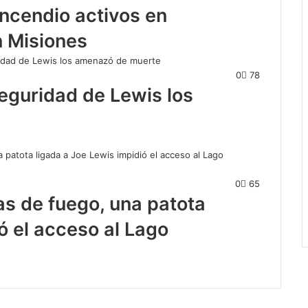
incendio activos en
n Misiones
0
78
eguridad de Lewis los
0
65
s de fuego, una patota
ó el acceso al Lago