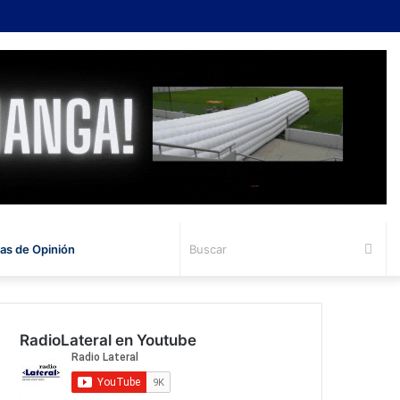
Bus
s de Opinión
RadioLateral en Youtube