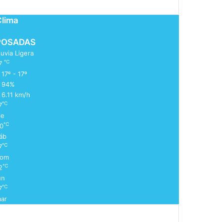
Clima
POSADAS
luvia Ligera
℃
7
17º - 17º
94%
6.11 km/h
℃
7
ie
℃
0
áb
℃
7
om
℃
2
un
℃
7
ar