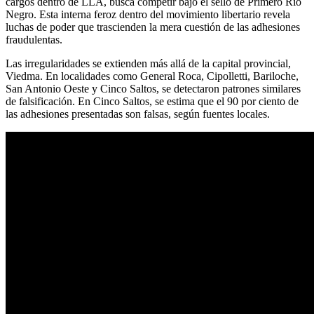
cargos dentro de LLA, busca competir bajo el sello de Primero Río
Negro. Esta interna feroz dentro del movimiento libertario revela
luchas de poder que trascienden la mera cuestión de las adhesiones
fraudulentas.
Las irregularidades se extienden más allá de la capital provincial,
Viedma. En localidades como General Roca, Cipolletti, Bariloche,
San Antonio Oeste y Cinco Saltos, se detectaron patrones similares
de falsificación. En Cinco Saltos, se estima que el 90 por ciento de
las adhesiones presentadas son falsas, según fuentes locales.