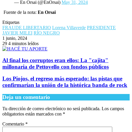
— En Orsai (@EnOrsai)
May 31, 2024
Fuente de la nota:
En Orsai
Etiquetas
FRAUDE LIBERTARIO
Lorena Villaverde
PRESIDENTE
JAVIER MILEI
RÍO NEGRO
1 junio, 2024
29
4 minutos leídos
Al final los corruptos eran ellos: La "cajita"
millonaria de Pettovello con fondos públicos
Los Piojos, el regreso más esperado: las pistas que
confirmarían la unión de la histórica banda de rock
Deja un comentario
Tu dirección de correo electrónico no será publicada.
Los campos
obligatorios están marcados con
*
Comentario
*