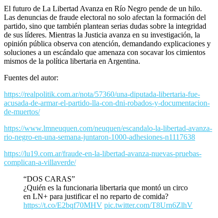
El futuro de La Libertad Avanza en Río Negro pende de un hilo.
Las denuncias de fraude electoral no solo afectan la formación del
partido, sino que también plantean serias dudas sobre la integridad
de sus líderes. Mientras la Justicia avanza en su investigación, la
opinión pública observa con atención, demandando explicaciones y
soluciones a un escándalo que amenaza con socavar los cimientos
mismos de la política libertaria en Argentina.
Fuentes del autor:
https://realpolitik.com.ar/nota/57360/una-diputada-libertaria-fue-
acusada-de-armar-el-partido-lla-con-dni-robados-y-documentacion-
de-muertos/
https://www.lmneuquen.com/neuquen/escandalo-la-libertad-avanza-
rio-negro-en-una-semana-juntaron-1000-adhesiones-n1117638
https://lu19.com.ar/fraude-en-la-libertad-avanza-nuevas-pruebas-
complican-a-villaverde/
“DOS CARAS”
¿Quién es la funcionaria libertaria que montó un circo
en LN+ para justificar el no reparto de comida?
https://t.co/E2bqf70MHV
pic.twitter.com/T8Urn6ZlhV