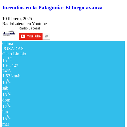
Incendios en la Patagonia: El fuego avanza
10 febrero, 2025
RadioLateral en Youtube
Clima
POSADAS
Cielo Limpio
℃
15
19º - 14º
74%
1.53 km/h
℃
19
sáb
℃
18
dom
℃
12
lun
℃
15
mar