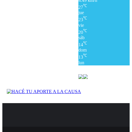
4.49 km/h
℃
27
jue
℃
23
vie
℃
20
sáb
℃
14
dom
℃
13
lun