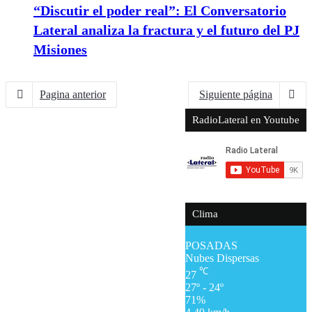
“Discutir el poder real”: El Conversatorio
Lateral analiza la fractura y el futuro del PJ
Misiones
Pagina anterior
Siguiente página
RadioLateral en Youtube
Clima
POSADAS
Nubes Dispersas
℃
27
27º - 24º
71%