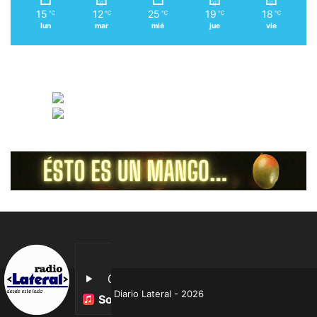
15
12
25
19
18
℃
℃
℃
℃
℃
lun
mar
mié
jue
vie
Diario Lateral - 2026