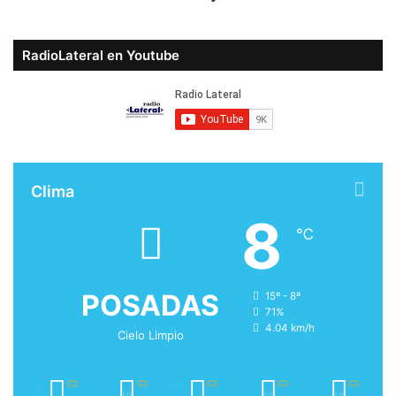
RadioLateral en Youtube
Clima
8
℃
POSADAS
15º - 8º
71%
4.04 km/h
Cielo Limpio