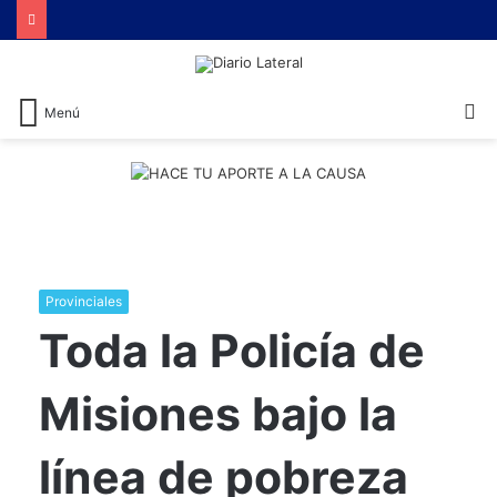
Brutal represión contra quienes protestaban por la reforma laboral de Milei
B
Menú
Provinciales
Toda la Policía de
Misiones bajo la
línea de pobreza