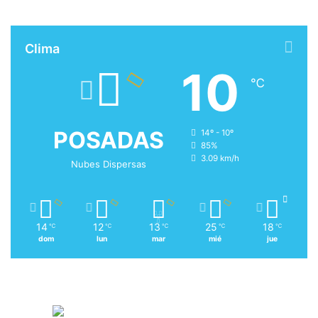
Clima
10
℃
POSADAS
14º - 10º
85%
3.09 km/h
Nubes Dispersas
14
12
13
25
18
℃
℃
℃
℃
℃
dom
lun
mar
mié
jue