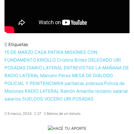
Etiquetas
15 DE MARZO
CASA PATRIA MISIONES
CON
FUNDAMENTO KRIOLLO
Cristina Britez
DELEGADO URI
POSADAS
DIARIO LATERAL
ENTREVISTAS
LA MAÑANA DE
RADIO LATERAL
Marcelo Pérez
MESA DE DIÁLOGO
POLICIAL Y PENITENCIARIA
paritarias
pobreza
Policía de
Misiones
RADIO LATERAL
Ramón Amarilla
reclamo salarial
salarios
SUELDOS
VOCERO URI POSADAS
6 marzo, 2024
27
Menos de un minuto