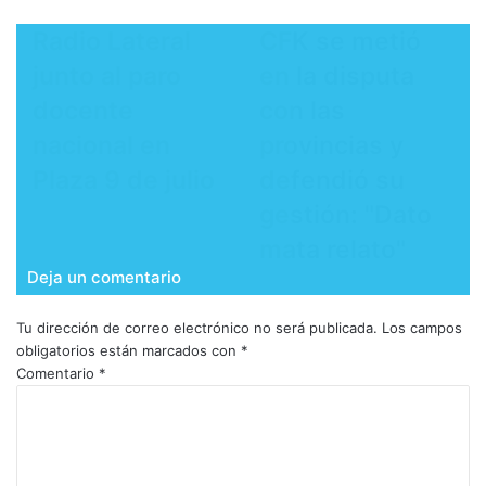
Radio Lateral
CFK se metió
junto al paro
en la disputa
docente
con las
nacional en
provincias y
Plaza 9 de julio
defendió su
gestión: "Dato
mata relato"
Deja un comentario
Tu dirección de correo electrónico no será publicada.
Los campos
obligatorios están marcados con
*
Comentario
*