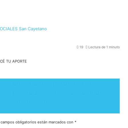
OCIALES
San Cayetano
19
Lectura de 1 minuto
a
Los sueldos perdieron en
l
promedio 13,1% real de poder
adquisitivo
 campos obligatorios están marcados con
*