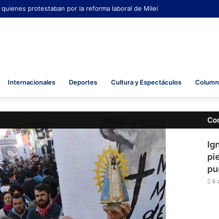
 quienes protestaban por la reforma laboral de Milei
Internacionales
Deportes
Cultura y Espectáculos
Columna
Co
Ig
pi
pu
6 