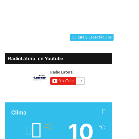
Cultura y Espectáculos
RadioLateral en Youtube
Clima
10
℃