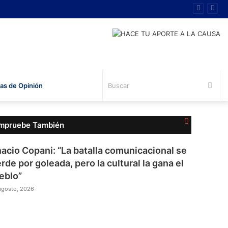
Bus
s de Opinión
Cerrar
mpruebe También
nacio Copani: “La batalla comunicacional se
erde por goleada, pero la cultural la gana el
eblo”
agosto, 2026