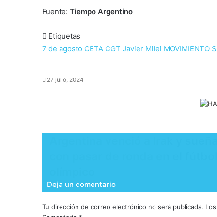
Fuente:
Tiempo Argentino
Etiquetas
7 de agosto
CETA
CGT
Javier Milei
MOVIMIENTO S
27 julio, 2024
Argentina venció a Irak y sueñ
con pasar de ronda en el fútbo
olímpico
Deja un comentario
Tu dirección de correo electrónico no será publicada.
Los
Comentario
*