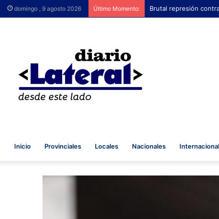
Brutal represión contr
domingo , 9 agosto 2026
Último Momento:
Inicio
Provinciales
Locales
Nacionales
Internaciona