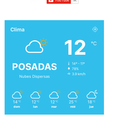
Clima
12
℃
POSADAS
14º - 11º
78%
3.9 km/h
Nubes Dispersas
14
12
12
25
18
℃
℃
℃
℃
℃
dom
lun
mar
mié
jue