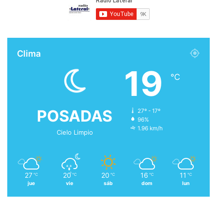
Clima
19
℃
POSADAS
27º - 17º
96%
1.96 km/h
Cielo Limpio
27
20
20
16
11
℃
℃
℃
℃
℃
jue
vie
sáb
dom
lun