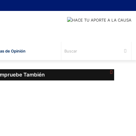
Bus
s de Opinión
Cerrar
mpruebe También