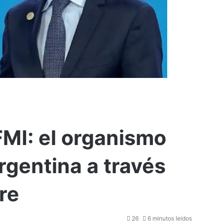
FMI: el organismo
Argentina a través
re
26
6 minutos leídos