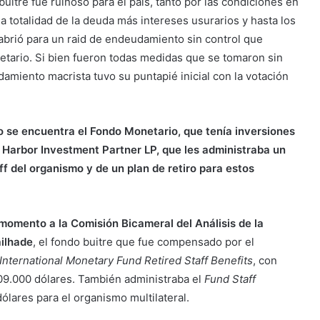
uitre fue ruinoso para el país, tanto por las condiciones en
 la totalidad de la deuda más intereses usurarios y hasta los
brió para un raid de endeudamiento sin control que
tario. Si bien fueron todas medidas que se tomaron sin
damiento macrista tuvo su puntapié inicial con la votación
do se encuentra el Fondo Monetario, que tenía inversiones
 Harbor Investment Partner LP, que les administraba un
ff del organismo y de un plan de retiro para estos
omento a la Comisión Bicameral del Análisis de la
ilhade
, el fondo buitre que fue compensado por el
International Monetary Fund Retired Staff Benefits
, con
209.000 dólares. También administraba el
Fund Staff
ólares para el organismo multilateral.