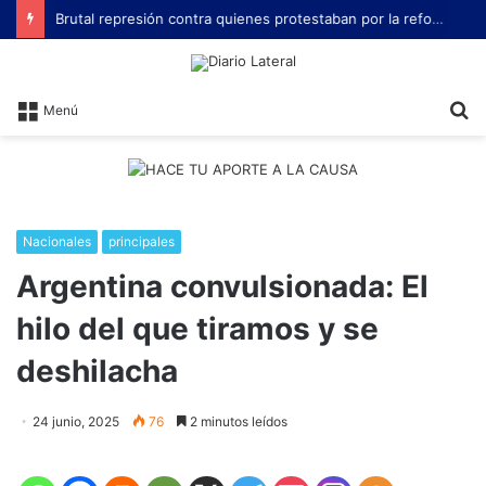
Brutal represión contra quienes protestaban por la reforma laboral de Milei
B
Menú
Nacionales
principales
Argentina convulsionada: El
hilo del que tiramos y se
deshilacha
24 junio, 2025
76
2 minutos leídos