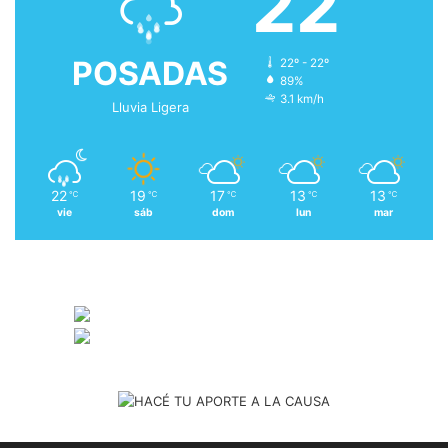
22
POSADAS
22º - 22º
89%
3.1 km/h
Lluvia Ligera
22
19
17
13
13
℃
℃
℃
℃
℃
vie
sáb
dom
lun
mar