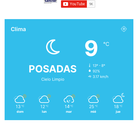
Clima
9
℃
POSADAS
13º - 8º
92%
3.17 km/h
Cielo Limpio
13
12
14
25
18
℃
℃
℃
℃
℃
dom
lun
mar
mié
jue