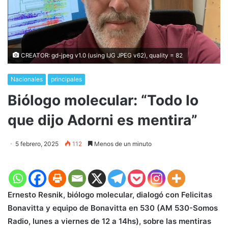
CREATOR: gd-jpeg v1.0 (using IJG JPEG v62), quality = 82
Nacionales
principales
Biólogo molecular​: “Todo lo
que dijo Adorni es mentira”
5 febrero, 2025
112
Menos de un minuto
Ernesto Resnik, biólogo molecular, dialogó con Felicitas
Bonavitta y equipo de Bonavitta en 530 (AM 530-Somos
Radio, lunes a viernes de 12 a 14hs), sobre las mentiras