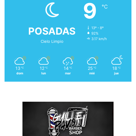
9
℃
POSADAS
13º - 8º
92%
3.17 km/h
Cielo Limpio
13
12
14
25
18
℃
℃
℃
℃
℃
dom
lun
mar
mié
jue