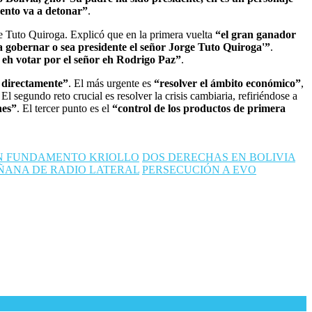
mento va a detonar”
.
 de Tuto Quiroga. Explicó que en la primera vuelta
“el gran ganador
 gobernar o sea presidente el señor Jorge Tuto Quiroga'”
.
s eh votar por el señor eh Rodrigo Paz”
.
 directamente”
. El más urgente es
“resolver el ámbito económico”
,
 El segundo reto crucial es resolver la crisis cambiaria, refiriéndose a
nes”
. El tercer punto es el
“control de los productos de primera
N FUNDAMENTO KRIOLLO
DOS DERECHAS EN BOLIVIA
ÑANA DE RADIO LATERAL
PERSECUCIÓN A EVO