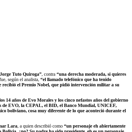
o Jorge Tuto Quiroga”
, contra
“una derecha moderada, si quieres
fue, según el analista,
“el llamado telefónico que ha tenido
ecibió el Premio Nobel, que pidió intervención militar a su
os 14 años de Evo Morales y los cinco nefastos años del gobierno
os de EVO, la CEPAL, el BID, el Banco Mundial, UNICEF,
co boliviano, cosa muy diferente de lo que aconteció durante el
ar Lara
, a quien describió como
“un personaje eh abiertamente
 Bolivia, ¿no? Su padre ha sido presidente, eh es un personaje