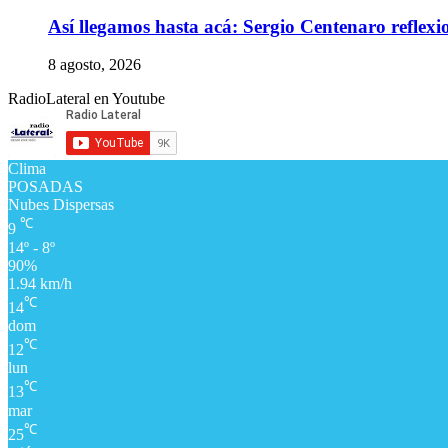
Así llegamos hasta acá: Sergio Centenaro reflexio
8 agosto, 2026
RadioLateral en Youtube
Clima
POSADAS
Nubes Dispersas
℃
9
14º - 8º
90%
1.94 km/h
℃
14
dom
℃
12
lun
℃
13
mar
℃
25