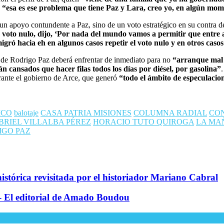
e
“esa es ese problema que tiene Paz y Lara, creo yo, en algún mo
de un apoyo contundente a Paz, sino de un voto estratégico en su contra
voto nulo, dijo, ‘Por nada del mundo vamos a permitir que entre a
gró hacia eh en algunos casos repetir el voto nulo y en otros caso
o de Rodrigo Paz deberá enfrentar de inmediato para no
“arranque mal
án cansados que hacer filas todos los días por diésel, por gasolina”
.
ante el gobierno de Arce, que generó
“todo el ámbito de especulacio
ICO
balotaje
CASA PATRIA MISIONES
COLUMNA RADIAL
CO
BRIEL VILLALBA PÉREZ
HORACIO TUTO QUIROGA
LA MA
IGO PAZ
istórica revisitada por el historiador Mariano Cabral
s - El editorial de Amado Boudou