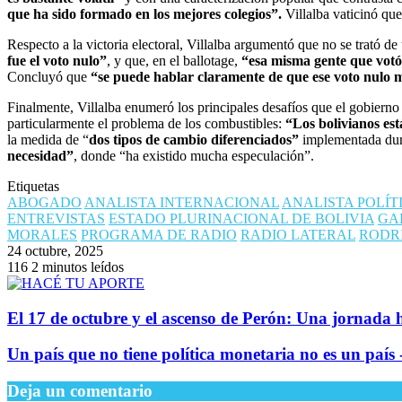
que ha sido formado en los mejores colegios”.
Villalba vaticinó qu
Respecto a la victoria electoral, Villalba argumentó que no se trató 
fue el voto nulo”
, y que, en el ballotage,
“esa misma gente que votó 
Concluyó que
“se puede hablar claramente de que ese voto nulo mi
Finalmente, Villalba enumeró los principales desafíos que el gobiern
particularmente el problema de los combustibles:
“Los bolivianos est
la medida de “
dos tipos de cambio diferenciados”
implementada dur
necesidad”
, donde “ha existido mucha especulación”.
Etiquetas
ABOGADO
ANALISTA INTERNACIONAL
ANALISTA POLÍT
ENTREVISTAS
ESTADO PLURINACIONAL DE BOLIVIA
GA
MORALES
PROGRAMA DE RADIO
RADIO LATERAL
RODR
24 octubre, 2025
116
2 minutos leídos
El 17 de octubre y el ascenso de Perón: Una jornada h
​Un país que no tiene política monetaria no es un paí
Deja un comentario