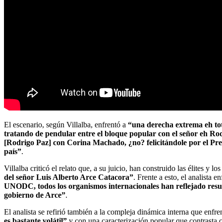
El escenario, según Villalba, enfrentó a
“una derecha extrema eh tot
tratando de pendular entre el bloque popular con el señor eh Ro
[Rodrigo Paz] con Corina Machado, ¿no? felicitándole por el Pr
país”
.
Villalba criticó el relato que, a su juicio, han construido las élites y
del señor Luis Alberto Arce Catacora”
. Frente a esto, el analista 
UNODC, todos los organismos internacionales han reflejado result
gobierno de Arce”
.
El analista se refirió también a la compleja dinámica interna que enfre
es bastante volátil”
y con una caracterización popular que contrasta c