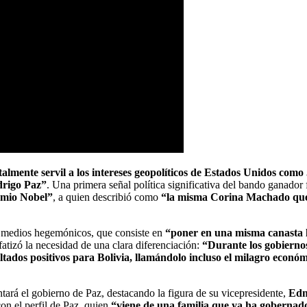
almente servil a los intereses geopolíticos de Estados Unidos com
drigo Paz”
. Una primera señal política significativa del bando ganador 
emio Nobel”
, a quien describió como
“la misma Corina Machado que r
 los medios hegemónicos, que consiste en
“poner en una misma canasta l
enfatizó la necesidad de una clara diferenciación:
“Durante los gobiern
ados positivos para Bolivia, llamándolo incluso el milagro económi
ntará el gobierno de Paz, destacando la figura de su vicepresidente,
Edm
on el perfil de Paz, quien
“viene de una familia que ya ha gobernado