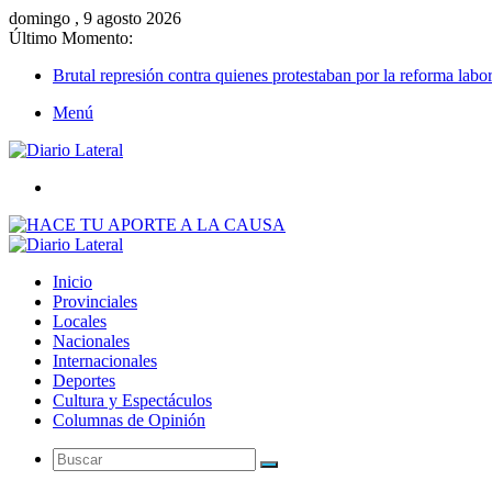
domingo , 9 agosto 2026
Último Momento:
Brutal represión contra quienes protestaban por la reforma labor
Menú
Buscar
Inicio
Provinciales
Locales
Nacionales
Internacionales
Deportes
Cultura y Espectáculos
Columnas de Opinión
Buscar