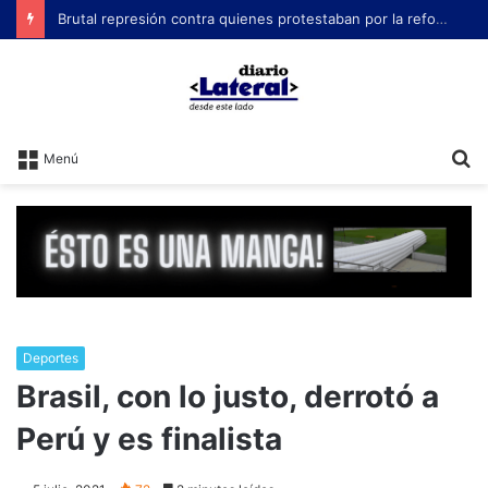
Brutal represión contra quienes protestaban por la reforma laboral de Milei
B
Menú
Deportes
Brasil, con lo justo, derrotó a
Perú y es finalista