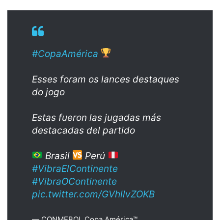
#CopaAmérica
Esses foram os lances destaques
do jogo
Estas fueron las jugadas más
destacadas del partido
Brasil
Perú
#VibraElContinente
#VibraOContinente
pic.twitter.com/GVhllvZOKB
— CONMEBOL Copa América™️