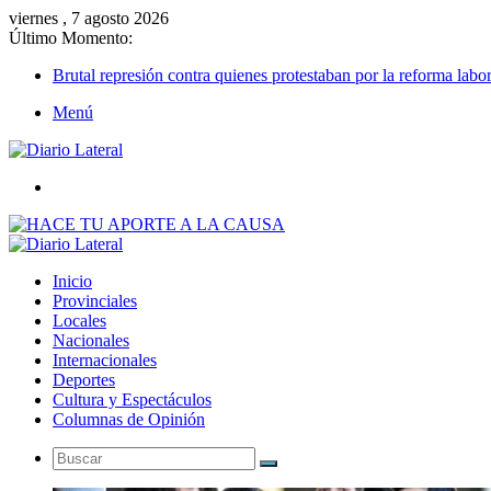
viernes , 7 agosto 2026
Último Momento:
Brutal represión contra quienes protestaban por la reforma labor
Menú
Buscar
Inicio
Provinciales
Locales
Nacionales
Internacionales
Deportes
Cultura y Espectáculos
Columnas de Opinión
Buscar