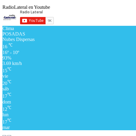
RadioLateral en Youtube
Clima
POSADAS
Nubes Dispersas
℃
16
16º - 10º
93%
3.69 km/h
℃
15
vie
℃
20
sáb
℃
17
dom
℃
12
lun
℃
17
mar