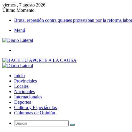
viernes , 7 agosto 2026
Último Momento:
Brutal represión contra quienes protestaban por la reforma labor
Menú
Buscar
Inicio
Provinciales
Locales
Nacionales
Internacionales
Deportes
Cultura y Espectáculos
Columnas de Opinión
Buscar