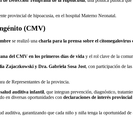
l de Detección Temprana de la Hipoacusia
, una política pública que
rente provincial de hipoacusia, en el hospital Materno Neonatal.
congénito (CMV)
embre
se realizó una
charla para la prensa sobre el citomegaloviru
rana del CMV en los primeros días de vida
y el rol clave de la comu
alia Zajaczkowski y Dra. Gabriela Sosa Jost
, con participación de l
ra de Representantes de la provincia.
 salud auditiva infantil
, que integran prevención, diagnóstico, tratami
do en diversas oportunidades con
declaraciones de interés provincial
ud auditiva, garantizando que cada niño y niña tenga la oportunidad de 