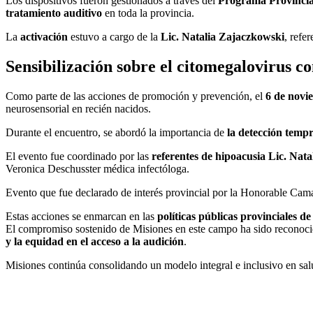
Los dispositivos fueron gestionados a través del
Programa Provincia
tratamiento auditivo
en toda la provincia.
La
activación
estuvo a cargo de la
Lic. Natalia Zajaczkowski
, refe
Sensibilización sobre el citomegalovirus 
Como parte de las acciones de promoción y prevención, el
6 de novi
neurosensorial en recién nacidos.
Durante el encuentro, se abordó la importancia de
la detección temp
El evento fue coordinado por las
referentes de hipoacusia Lic. Nat
Veronica Deschusster médica infectóloga.
Evento que fue declarado de interés provincial por la Honorable Cama
Estas acciones se enmarcan en las
políticas públicas provinciales de
El compromiso sostenido de Misiones en este campo ha sido reconoci
y la equidad en el acceso a la audición
.
Misiones continúa consolidando un modelo integral e inclusivo en sal