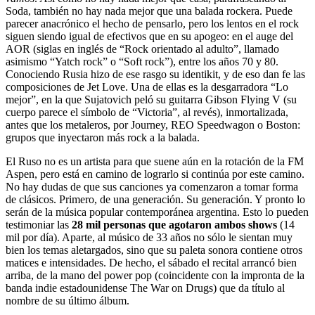
Soda, también no hay nada mejor que una balada rockera. Puede
parecer anacrónico el hecho de pensarlo, pero los lentos en el rock
siguen siendo igual de efectivos que en su apogeo: en el auge del
AOR (siglas en inglés de “Rock orientado al adulto”, llamado
asimismo “Yatch rock” o “Soft rock”), entre los años 70 y 80.
Conociendo Rusia hizo de ese rasgo su identikit, y de eso dan fe las
composiciones de Jet Love. Una de ellas es la desgarradora “Lo
mejor”, en la que Sujatovich peló su guitarra Gibson Flying V (su
cuerpo parece el símbolo de “Victoria”, al revés), inmortalizada,
antes que los metaleros, por Journey, REO Speedwagon o Boston:
grupos que inyectaron más rock a la balada.
El Ruso no es un artista para que suene aún en la rotación de la FM
Aspen, pero está en camino de lograrlo si continúa por este camino.
No hay dudas de que sus canciones ya comenzaron a tomar forma
de clásicos. Primero, de una generación. Su generación. Y pronto lo
serán de la música popular contemporánea argentina. Esto lo pueden
testimoniar las
28 mil personas que agotaron ambos shows
(14
mil por día). Aparte, al músico de 33 años no sólo le sientan muy
bien los temas aletargados, sino que su paleta sonora contiene otros
matices e intensidades. De hecho, el sábado el recital arrancó bien
arriba, de la mano del power pop (coincidente con la impronta de la
banda indie estadounidense The War on Drugs) que da título al
nombre de su último álbum.