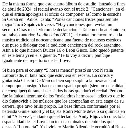
De la misma forma que este cuarto álbum de estudio, lanzado a fines
de abril de 2024, el recital avanzó con el track 2, “Canciones”, en el
que el artista apologiza el oficio de componer, así como la escucha.
Si Cerati en “Adiós” canta: “Ponés canciones tristes para sentirte
mejor”, acá Sujatovich versa: “Hay canciones que revelan un
secreto. Otras me sirvieron de declaración”. Tal como lo adelantó en
su trabajo anterior,
La dirección
(2021), el cantautor encontró en la
música tradicional norteamericana una fuente de recursos estéticos
que puso a dialogar con la tradición cancionera del rock argentino.
Afín a lo que hicieron Dulces 16 o León Gieco. Esto quedó patente
en este tema yi en el siguiente, “Te lo voy a decir”, partícipe
igualmente del repertorio de Jet Love.
Si bien para el country “5 horas menos” prestó su voz Natalia
Lafourcade, ni falta hizo que estuviera en escena. La corista y
guitarrista Chechi De Marcos bien supo suplir a la mexicana, al
tiempo que consiguió hacerse un espacio propio (siempre en calidad
de coequiper) durante las casi dos horas que duró el recital. Pero no
fue la única integrante de los “malandras hermosos”, adjetivo que le
dio Sujatovich a los músicos que los acompañan en esta etapa de su
carrera, que tuvo brillo propio. La base rítmica conformada por el
baterista Guille Salort y el bajista Rodri Monte develó su química en
el hit “A la vez”, en tanto que el tecladista Andy Elijovich conectó la
espacialidad de Jet Love con temas seminales de entre los que
destacó “La puerta”. Y el violero Martín Allende le permitió al Ruso