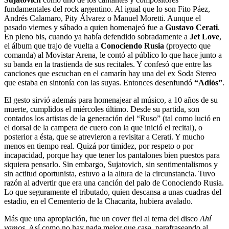
fundamentales del rock argentino. Al igual que lo son Fito Páez,
Andrés Calamaro, Pity Álvarez o Manuel Moretti. Aunque el
pasado viernes y sábado a quien homenajeó fue a
Gustavo Cerati
.
En pleno bis, cuando ya había defendido sobradamente a
Jet Love
,
el álbum que trajo de vuelta a
Conociendo Rusia
(proyecto que
comanda) al Movistar Arena, le contó al público lo que hace junto a
su banda en la trastienda de sus recitales. Y confesó que entre las
canciones que escuchan en el camarín hay una del ex Soda Stereo
que estaba en sintonía con las suyas. Entonces desenfundó
“Adiós”
.
El gesto sirvió además para homenajear al músico, a 10 años de su
muerte, cumplidos el miércoles último. Desde su partida, son
contados los artistas de la generación del “Ruso” (tal como lució en
el dorsal de la campera de cuero con la que inició el recital), o
posterior a ésta, que se atrevieron a revisitar a Cerati. Y mucho
menos en tiempo real. Quizá por timidez, por respeto o por
incapacidad, porque hay que tener los pantalones bien puestos para
siquiera pensarlo. Sin embargo, Sujatovich, sin sentimentalismos y
sin actitud oportunista, estuvo a la altura de la circunstancia. Tuvo
razón al advertir que era una canción del palo de Conociendo Rusia.
Lo que seguramente el tributado, quien descansa a unas cuadras del
estadio, en el Cementerio de la Chacarita, hubiera avalado.
Más que una apropiación, fue un cover fiel al tema del disco
Ahí
vamos
. Así como no hay nada mejor que casa, parafraseando al