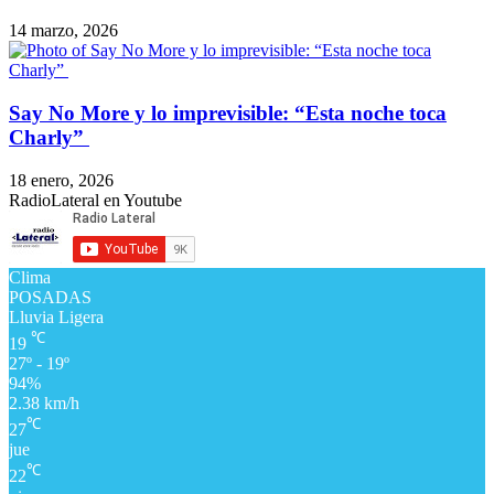
14 marzo, 2026
​Say No More y lo imprevisible: “Esta noche toca
Charly”
18 enero, 2026
RadioLateral en Youtube
Clima
POSADAS
Lluvia Ligera
℃
19
27º - 19º
94%
2.38 km/h
℃
27
jue
℃
22