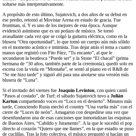
soltarse más interpretativamente.
A propósito de esto último, Sujatovich, a dos años de su debut en
ese predio, retornó al Movistar Arena en estado de gracia. Fue
frontman, sí. Y es uno de los mejores de esta época. Aunque
evidenció asimismo que es un pedazo de músico. Se tornó
avasallante cada vez que se colgó la guitarra eléctrica, como en la
blusera “Otra oportunidad”, lo que tomó un cuerpo aún más sólido
en el momento acústico e intimista. Tras dejar atrás el tema a cuatro
manos que registró con Fito Páez, “Tu encanto”, al que le
secundaron la beatlesca “Puede ser” y la Stone “El chacal” (prima
hermana de “30 años, también parte de la ceremonia), quedó solo en
escena con la viola en “Montaña”, se sentó al piano en el R&B de
“Se me hizo tarde” y siguió ahí para una anotarse una versión más
blusera de “Luna”.
Si el invitado del viernes fue
Joaquín Levinton
, con quien cantó
“Pasos al costado”, de Turf; el sábado Sujatovich tuvo a
Julián
Kartun
compartiendo voces en “Loco en el desierto”. Minutos más
tarde, Conociendo Rusia mechó el country “Una vuelta más” con el
cierre de “Luces de neón”. Amagaron con despedirse una vez que
desenfundaron una de esas canciones que inmortalizan las esquinas
de Buenos Aires, “Cabildo y Juramento”. A la que le sucedió el pop
directo al corazón “Quiero que me llames”, en la que estadio se puso
de cuclillas. Tras la foto colectiva, el músico preguntó si hacían un