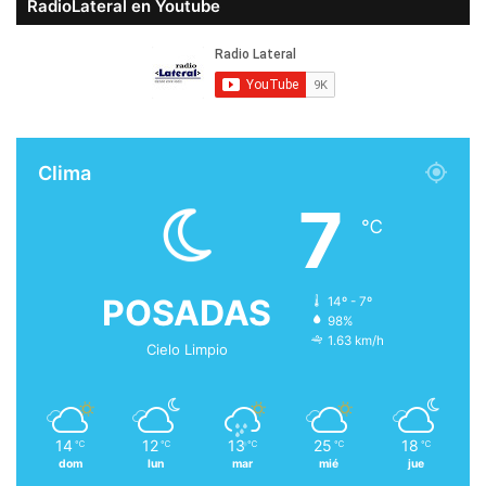
RadioLateral en Youtube
Clima
7
℃
POSADAS
14º - 7º
98%
1.63 km/h
Cielo Limpio
14
12
13
25
18
℃
℃
℃
℃
℃
dom
lun
mar
mié
jue