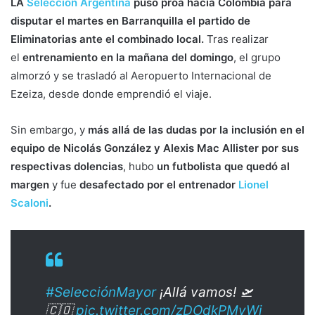
LA
Selección Argentina
puso proa hacia Colombia para
disputar el martes en Barranquilla el partido de
Eliminatorias ante el combinado local.
Tras realizar
el
entrenamiento en la mañana del domingo
, el grupo
almorzó y se trasladó al Aeropuerto Internacional de
Ezeiza, desde donde emprendió el viaje.
Sin embargo, y
más allá de las dudas por la inclusión en el
equipo de Nicolás González y Alexis Mac Allister por sus
respectivas dolencias
, hubo
un futbolista que quedó al
margen
y fue
desafectado por el entrenador
Lionel
Scaloni
.
#SelecciónMayor
¡Allá vamos! 🛫
🇨🇴
pic.twitter.com/zDOdkPMvWj