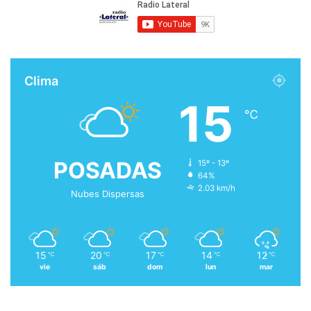
Clima
15
℃
POSADAS
15º - 13º
64%
2.03 km/h
Nubes Dispersas
15
20
17
14
12
℃
℃
℃
℃
℃
vie
sáb
dom
lun
mar