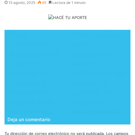
15 agosto, 2025
65
Lectura de 1 minuto
Copa
Malas noticias
Libertadores:
para
River igualó sin
Capuchetti:
goles con
citarán a
Libertad en
testigos por las
Paraguay y
fallas en la
buscará los
custodia del
cuartos en el
celular de
Monumental
Sabag Montiel
Deja un comentario
Tu dirección de correo electrónico no será publicada.
Los campos