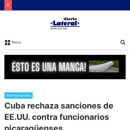
Brutal represión contra quienes protestaban por la reforma laboral de Milei
B
Menú
Internacionales
Cuba rechaza sanciones de
EE.UU. contra funcionarios
nicaragüenses