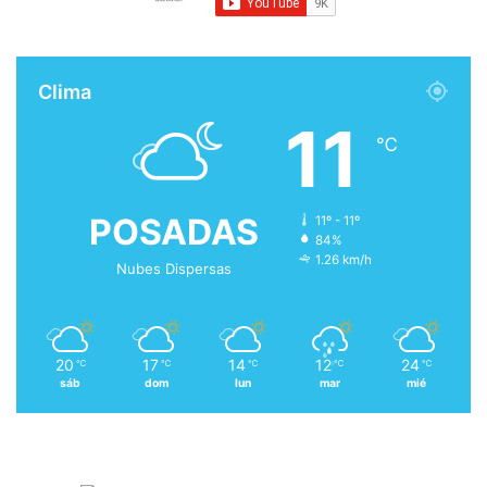
Clima
11
℃
POSADAS
11º - 11º
84%
1.26 km/h
Nubes Dispersas
20
17
14
12
24
℃
℃
℃
℃
℃
sáb
dom
lun
mar
mié