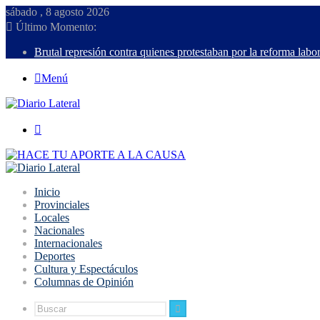
sábado , 8 agosto 2026
Último Momento:
Brutal represión contra quienes protestaban por la reforma labor
Menú
Buscar
Inicio
Provinciales
Locales
Nacionales
Internacionales
Deportes
Cultura y Espectáculos
Columnas de Opinión
Buscar