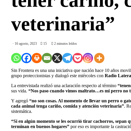
tener cariño,
veterinaria”
16 agosto, 2023
15
2 minutos leídos
Sin Frontera es una una iniciativa que nación hace 10 años movili
grupo proteccionistas y dialogó este miércoles con
Radio Latera
La entrevistada realizó una aclaración respecto al término
“tenen
sus vida.
“Nos paso cuando vimos maltrato…es mi perro no te 
Y agregó
“no son cosas. Al momento de llevar un perro o gato
cada animal tenga cariño, comida y atención veterinaria”
. R
sistemática.
“Si en algún momento se les ocurrió tirar cachorros, sepan qu
terminan en buenos hogares”
por eso es importante la castraci