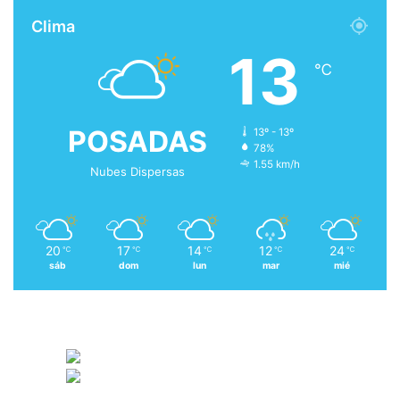
Clima
13
℃
POSADAS
13º - 13º
78%
1.55 km/h
Nubes Dispersas
20
17
14
12
24
℃
℃
℃
℃
℃
sáb
dom
lun
mar
mié