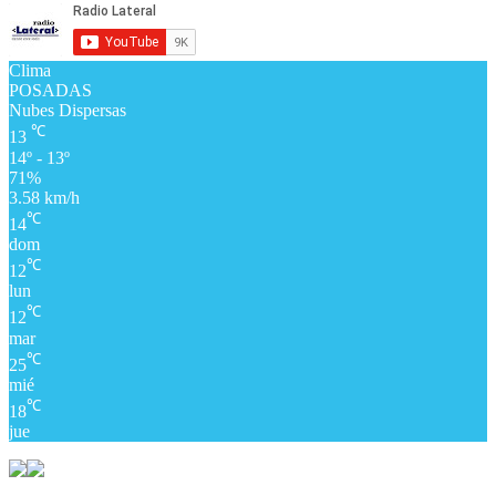
Clima
POSADAS
Nubes Dispersas
℃
13
14º - 13º
71%
3.58 km/h
℃
14
dom
℃
12
lun
℃
12
mar
℃
25
mié
℃
18
jue