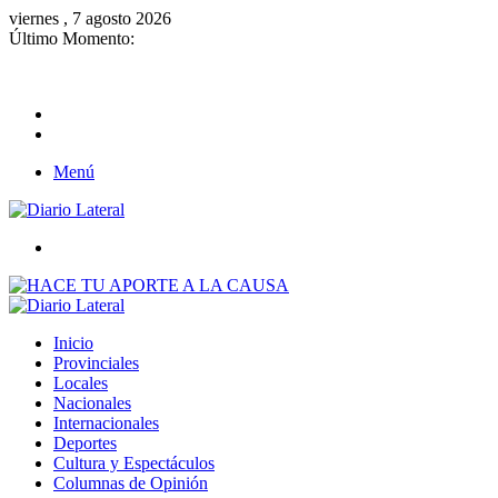
viernes , 7 agosto 2026
Último Momento:
Brutal represión contra quienes protestaban por la reforma laboral de 
Menú
Buscar
Inicio
Provinciales
Locales
Nacionales
Internacionales
Deportes
Cultura y Espectáculos
Columnas de Opinión