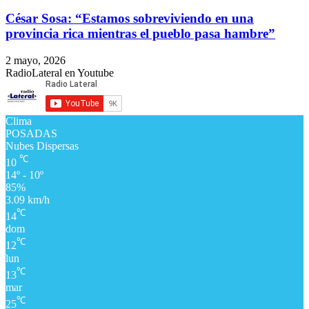
César Sosa: “Estamos sobreviviendo en una
provincia rica mientras el pueblo pasa hambre”
2 mayo, 2026
RadioLateral en Youtube
Clima
POSADAS
Nubes Dispersas
℃
10
14º - 10º
85%
3.09 km/h
℃
14
dom
℃
12
lun
℃
13
mar
℃
25