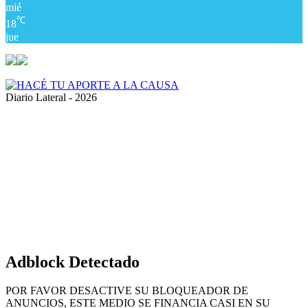
mié
℃
18
jue
Diario Lateral - 2026
Volver
al
botón
superior
Adblock Detectado
POR FAVOR DESACTIVE SU BLOQUEADOR DE
ANUNCIOS, ESTE MEDIO SE FINANCIA CASI EN SU