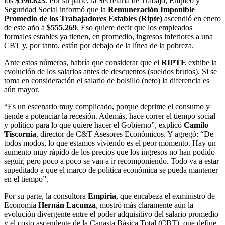
los
$596.823
. Por su parte, la Secretaría de Trabajo, Empleo y
Seguridad Social informó que la
Remuneración Imponible
Promedio de los Trabajadores Estables (Ripte)
ascendió en enero
de este año a
$555.269
. Eso quiere decir que los empleados
formales estables ya tienen, en promedio, ingresos inferiores a una
CBT y, por tanto, están por debajo de la línea de la pobreza.
Ante estos números, habría que considerar que el
RIPTE
exhibe la
evolución de los salarios antes de descuentos (sueldos brutos). Si se
toma en consideración el salario de bolsillo (neto) la diferencia es
aún mayor.
“Es un escenario muy complicado, porque deprime el consumo y
tiende a potenciar la recesión. Además, hace correr el tiempo social
y político para lo que quiere hacer el Gobierno”, explicó
Camilo
Tiscornia
, director de C&T Asesores Económicos. Y agregó: “De
todos modos, lo que estamos viviendo es el peor momento. Hay un
aumento muy rápido de los precios que los ingresos no han podido
seguir, pero poco a poco se van a ir recomponiendo. Todo va a estar
supeditado a que el marco de política económica se pueda mantener
en el tiempo”.
Por su parte, la consultora
Empiria
, que encabeza el exministro de
Economía
Hernán Lacunza
, mostró más claramente aún la
evolución divergente entre el poder adquisitivo del salario promedio
y el costo ascendente de la Canasta Básica Total (CBT), que define