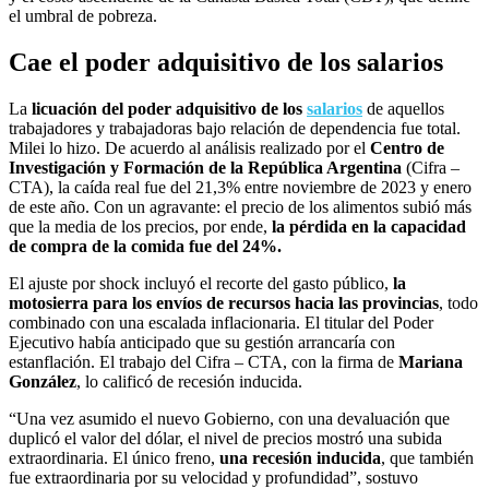
el umbral de pobreza.
Cae el poder adquisitivo de los salarios
La
licuación del poder adquisitivo de los
salarios
de aquellos
trabajadores y trabajadoras bajo relación de dependencia fue total.
Milei lo hizo. De acuerdo al análisis realizado por el
Centro de
Investigación y Formación de la República Argentina
(Cifra –
CTA), la caída real fue del 21,3% entre noviembre de 2023 y enero
de este año. Con un agravante: el precio de los alimentos subió más
que la media de los precios, por ende,
la pérdida en la capacidad
de compra de la comida fue del 24%.
El ajuste por shock incluyó el recorte del gasto público,
la
motosierra para los envíos de recursos hacia las provincias
, todo
combinado con una escalada inflacionaria. El titular del Poder
Ejecutivo había anticipado que su gestión arrancaría con
estanflación. El trabajo del Cifra – CTA, con la firma de
Mariana
González
, lo calificó de recesión inducida.
“Una vez asumido el nuevo Gobierno, con una devaluación que
duplicó el valor del dólar, el nivel de precios mostró una subida
extraordinaria. El único freno,
una recesión inducida
, que también
fue extraordinaria por su velocidad y profundidad”, sostuvo