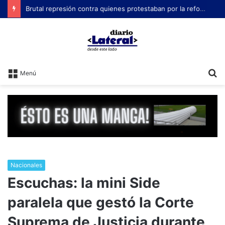
Brutal represión contra quienes protestaban por la reforma laboral de Milei
B
Menú
Nacionales
Escuchas: la mini Side
paralela que gestó la Corte
Suprema de Justicia durante