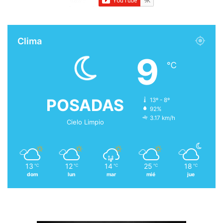
Clima
9
℃
POSADAS
13º - 8º
92%
3.17 km/h
Cielo Limpio
13
12
14
25
18
℃
℃
℃
℃
℃
dom
lun
mar
mié
jue