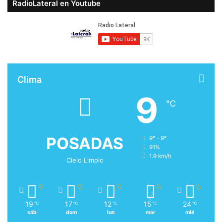
RadioLateral en Youtube
Clima
9
℃
POSADAS
9º - 9º
91%
1.9 km/h
Cielo Limpio
19
17
12
15
24
℃
℃
℃
℃
℃
sáb
dom
lun
mar
mié