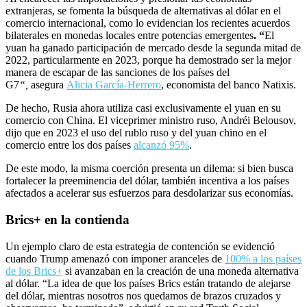
extranjeras, se fomenta la búsqueda de alternativas al dólar en el
comercio internacional, como lo evidencian los recientes acuerdos
bilaterales en monedas locales entre potencias emergentes
. “
El
yuan ha ganado participación de mercado desde la segunda mitad de
2022, particularmente en 2023, porque ha demostrado ser la mejor
manera de escapar de las sanciones de los países del
G7
“,
asegura
Alicia García-Herrero
, economista del banco Natixis.
De hecho, Rusia ahora utiliza casi exclusivamente el yuan en su
comercio con China. El viceprimer ministro ruso, Andréi Belousov,
dijo que en 2023 el uso del rublo ruso y del yuan chino en el
comercio entre los dos países
alcanzó 95%
.
De este modo, la misma coerción presenta un dilema: si bien busca
fortalecer la preeminencia del dólar, también incentiva a los países
afectados a acelerar sus esfuerzos para desdolarizar sus economías.
Brics+ en la contienda
Un ejemplo claro de esta estrategia de contención se evidenció
cuando Trump amenazó con imponer aranceles de
100% a los países
de los Brics+
si avanzaban en la creación de una moneda alternativa
al dólar. “La idea de que los países Brics están tratando de alejarse
del dólar, mientras nosotros nos quedamos de brazos cruzados y