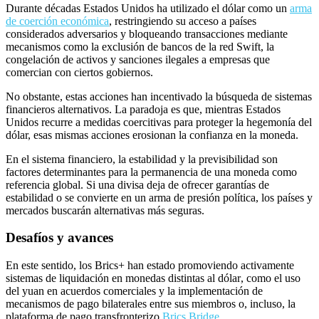
Durante décadas Estados Unidos ha utilizado el dólar como un
arma
de coerción económica
, restringiendo su acceso a países
considerados adversarios y bloqueando transacciones mediante
mecanismos como la exclusión de bancos de la red Swift, la
congelación de activos y sanciones
ilegales
a empresas que
comercian con ciertos gobiernos.
No obstante
, estas acciones han incentivado la búsqueda de sistemas
financieros alternativos
.
La paradoja es que, mientras Estados
Unidos recurre a medidas coercitivas para proteger la hegemonía del
dólar, esas mismas acciones erosionan la confianza en la moneda.
En el sistema financiero, la estabilidad y la previsibilidad son
factores determinantes para la permanencia de una moneda como
referencia global. Si una divisa deja de ofrecer garantías de
estabilidad o se convierte en un arma de presión política, los países y
mercados buscarán alternativas más seguras.
Desafíos y avances
En este sentido, los B
rics
+ han estado promoviendo activamente
sistemas de liquidación en monedas distintas al dólar
, como el uso
del yuan en acuerdos comerciales y la implementación de
mecanismos de pago bilaterales entre sus miembros o, incluso, la
plataforma de pago transfronterizo
Brics Bridge
.