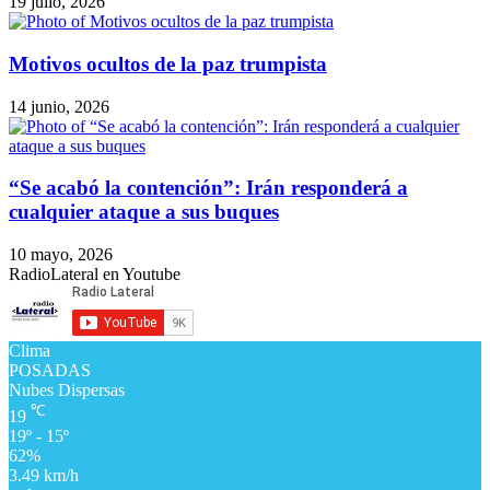
19 julio, 2026
Motivos ocultos de la paz trumpista
14 junio, 2026
“Se acabó la contención”: Irán responderá a
cualquier ataque a sus buques
10 mayo, 2026
RadioLateral en Youtube
Clima
POSADAS
Nubes Dispersas
℃
19
19º - 15º
62%
3.49 km/h