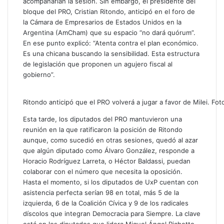
acompañarían la sesión. Sin embargo, el presidente del
bloque del PRO, Cristian Ritondo, anticipó en el foro de
la Cámara de Empresarios de Estados Unidos en la
Argentina (AmCham) que su espacio “no dará quórum”.
En ese punto explicó: “Atenta contra el plan económico.
Es una chicana buscando la sensibilidad. Esta estructura
de legislación que proponen un agujero fiscal al
gobierno”.
Ritondo anticipó que el PRO volverá a jugar a favor de Milei. Fot
Esta tarde, los diputados del PRO mantuvieron una
reunión en la que ratificaron la posición de Ritondo
aunque, como sucedió en otras sesiones, quedó al azar
que algún diputado como Álvaro González, responde a
Horacio Rodríguez Larreta, o Héctor Baldassi, puedan
colaborar con el número que necesita la oposición.
Hasta el momento, si los diputados de UxP cuentan con
asistencia perfecta serían 98 en total, más 5 de la
izquierda, 6 de la Coalición Cívica y 9 de los radicales
díscolos que integran Democracia para Siempre. La clave
está en los diputados que lidera Miguel Ángel Pichetto.