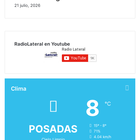
21 julio, 2026
RadioLateral en Youtube
Clima
8
℃
POSADAS
15º - 8º
71%
4.04 km/h
Cielo Limpio