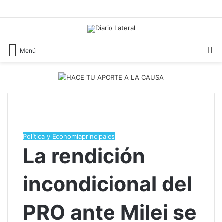
B
Menú
Política y Economía
principales
La rendición
incondicional del
PRO ante Milei se