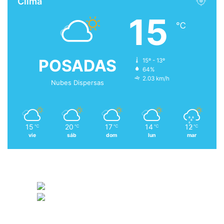
Clima
15
℃
POSADAS
15º - 13º
64%
2.03 km/h
Nubes Dispersas
15
20
17
14
12
℃
℃
℃
℃
℃
vie
sáb
dom
lun
mar