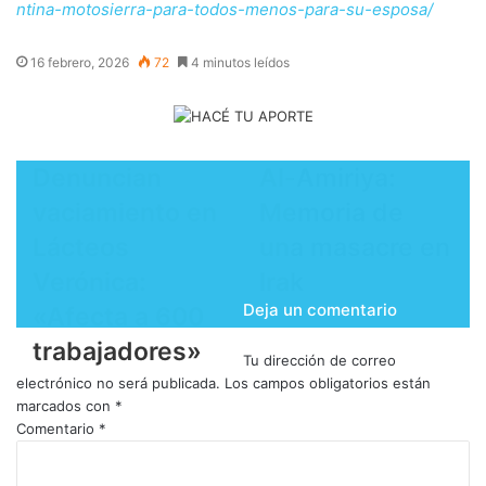
ntina-motosierra-para-todos-menos-para-su-esposa/
16 febrero, 2026
72
4 minutos leídos
​Denuncian
Al-Amiriya:
vaciamiento en
Memoria de
Lácteos
una masacre en
Verónica:
Irak
Deja un comentario
«Afecta a 600
trabajadores»
Tu dirección de correo
electrónico no será publicada.
Los campos obligatorios están
marcados con
*
Comentario
*