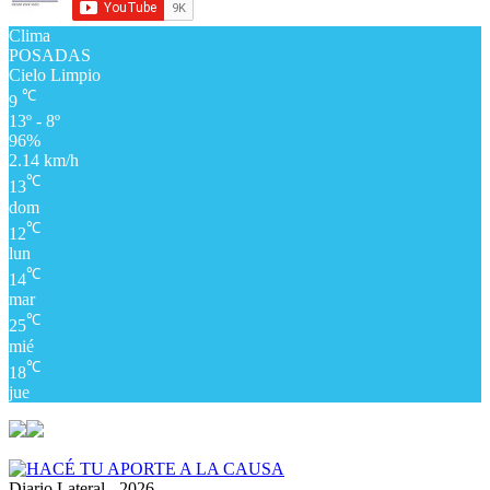
Clima
POSADAS
Cielo Limpio
℃
9
13º - 8º
96%
2.14 km/h
℃
13
dom
℃
12
lun
℃
14
mar
℃
25
mié
℃
18
jue
Diario Lateral - 2026