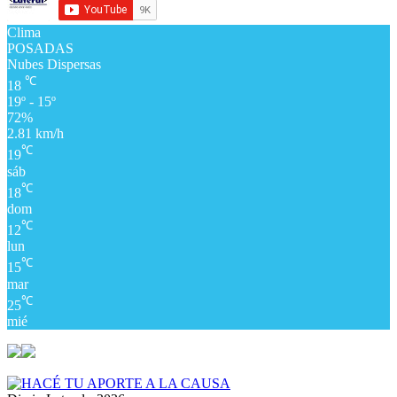
Clima
POSADAS
Nubes Dispersas
℃
18
19º - 15º
72%
2.81 km/h
℃
19
sáb
℃
18
dom
℃
12
lun
℃
15
mar
℃
25
mié