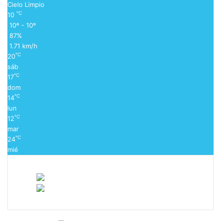
Cielo Limpio
℃
10
10º - 10º
87%
1.71 km/h
℃
20
sáb
℃
17
dom
℃
14
lun
℃
12
mar
℃
24
mié