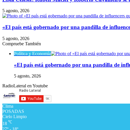
5 agosto, 2026
​«El país está gobernado por una pandilla de influenc
5 agosto, 2026
Compruebe También
Cerrar
Política y Economía
​«El país está gobernado por una pandilla de infl
5 agosto, 2026
RadioLateral en Youtube
Clima
POSADAS
Cielo Limpio
℃
18
27º - 18º