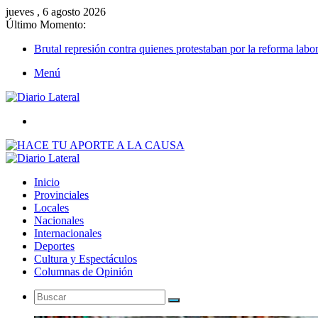
jueves , 6 agosto 2026
Último Momento:
Brutal represión contra quienes protestaban por la reforma labor
Menú
Buscar
Inicio
Provinciales
Locales
Nacionales
Internacionales
Deportes
Cultura y Espectáculos
Columnas de Opinión
Buscar