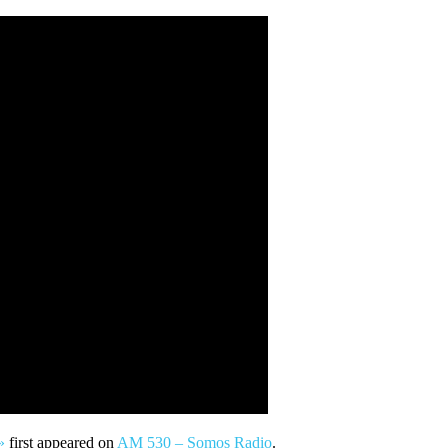
»
first appeared on
AM 530 – Somos Radio
.