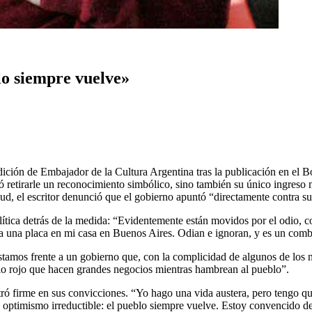
blo siempre vuelve»
dición de Embajador de la Cultura Argentina tras la publicación en el 
ó retirarle un reconocimiento simbólico, sino también su único ingreso 
lud, el escritor denunció que el gobierno apuntó “directamente contra s
ítica detrás de la medida: “Evidentemente están movidos por el odio, 
era una placa en mi casa en Buenos Aires. Odian e ignoran, y es un combo
“Estamos frente a un gobierno que, con la complicidad de algunos de los 
ulo rojo que hacen grandes negocios mientras hambrean al pueblo”.
ró firme en sus convicciones. “Yo hago una vida austera, pero tengo qu
optimismo irreductible: el pueblo siempre vuelve. Estoy convencido de