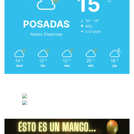
15
POSADAS
15º - 13º
60%
4.17 km/h
Nubes Dispersas
14
12
12
25
18
℃
℃
℃
℃
℃
dom
lun
mar
mié
jue