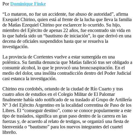
Exequiel Chirino, quien está al frente de la lucha que lleva la familia
de Matías Ezequiel Chirino por esclarecer lo ocurrido. Su hijo,
miembro del Ejército de apenas 22 años, fue encontrado sin vida en
lo que habría sido un “bautismo de iniciación”, lo que derivó en una
decena de oficiales suspendidos hasta que se resuelva la
investigación.
La provincia de Corrientes vuelve a estar sumergida en una
polémica. Su familia denuncia que Matías falleció tras ser obligado a
consumir alcohol, lo que le provocó una broncoaspiración. En el
medio del dolor, una insólita contradicción dentro del Poder Judicial
casi estanca la investigación.
Chirino era cordobés, oriundo de la ciudad de Río Cuarto y tras
cuatro años de estudios en el Colegio Militar de El Palomar
finalmente había sido notificado de su traslado al Grupo de Artillería
Nº 3 del Ejército Argentino en la localidad correntina de Paso de los
Libres. El “conseguir destino”, como se conoce popularmente a este
tipo de traslados, significa un gran paso dentro de la carrera en las
fuerzas y, de acuerdo al relato de testigos, se organizó una fiesta de
bienvenida o “bautismo” para los nuevos integrantes del cuartel
libreño.
Según detalló Chirino padre a la emisora La Dos, el pasado sábado
se organizó un agasajo que incluía comida y bebidas alcohólicas en