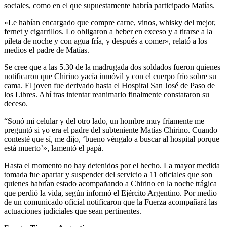
fernet y cigarrillos. Lo obligaron a beber en exceso y a tirarse a la
pileta de noche y con agua fría, y después a comer», relató a los
medios el padre de Matías.
Se cree que a las 5.30 de la madrugada dos soldados fueron quienes
notificaron que Chirino yacía inmóvil y con el cuerpo frío sobre su
cama. El joven fue derivado hasta el Hospital San José de Paso de
los Libres. Ahí tras intentar reanimarlo finalmente constataron su
deceso.
“Sonó mi celular y del otro lado, un hombre muy fríamente me
preguntó si yo era el padre del subteniente Matías Chirino. Cuando
contesté que sí, me dijo, ‘bueno véngalo a buscar al hospital porque
está muerto’», lamentó el papá.
Hasta el momento no hay detenidos por el hecho. La mayor medida
tomada fue apartar y suspender del servicio a 11 oficiales que son
quienes habrían estado acompañando a Chirino en la noche trágica
que perdió la vida, según informó el Ejército Argentino. Por medio
de un comunicado oficial notificaron que la Fuerza acompañará las
actuaciones judiciales que sean pertinentes.
Fuente:
Tiempo Argentino
Etiquetas