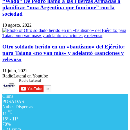
10 agosto, 2022
Otro soldado herido en un «bautismo» del Ejército:
para Taiana «no van más» y adelantó «sanciones y
relevos»
11 julio, 2022
RadioLateral en Youtube
Clima
POSADAS
Nubes Dispersas
℃
11
15º - 11º
78%
3.21 km/h
℃
15
vie