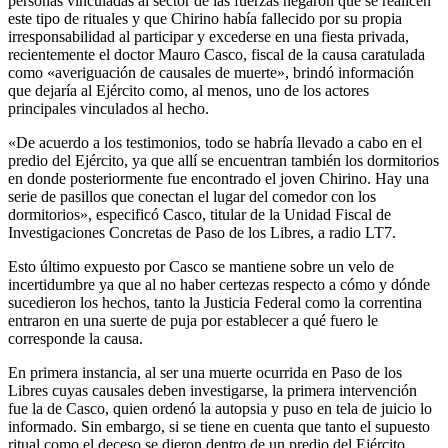
recientemente el doctor Mauro Casco, fiscal de la causa caratulada
como «averiguación de causales de muerte», brindó información
que dejaría al Ejército como, al menos, uno de los actores
principales vinculados al hecho.
«De acuerdo a los testimonios, todo se habría llevado a cabo en el
predio del Ejército, ya que allí se encuentran también los dormitorios
en donde posteriormente fue encontrado el joven Chirino. Hay una
serie de pasillos que conectan el lugar del comedor con los
dormitorios», especificó Casco, titular de la Unidad Fiscal de
Investigaciones Concretas de Paso de los Libres, a radio LT7.
Esto último expuesto por Casco se mantiene sobre un velo de
incertidumbre ya que al no haber certezas respecto a cómo y dónde
sucedieron los hechos, tanto la Justicia Federal como la correntina
entraron en una suerte de puja por establecer a qué fuero le
corresponde la causa.
En primera instancia, al ser una muerte ocurrida en Paso de los
Libres cuyas causales deben investigarse, la primera intervención
fue la de Casco, quien ordenó la autopsia y puso en tela de juicio lo
informado. Sin embargo, si se tiene en cuenta que tanto el supuesto
ritual como el deceso se dieron dentro de un predio del Ejército
Argentino, fuerza de carácter nacional, entonces la investigación
debería volcarse al ámbito federal. Ahí ingresa el fiscal Fabián
Martínez, como titular del expediente.