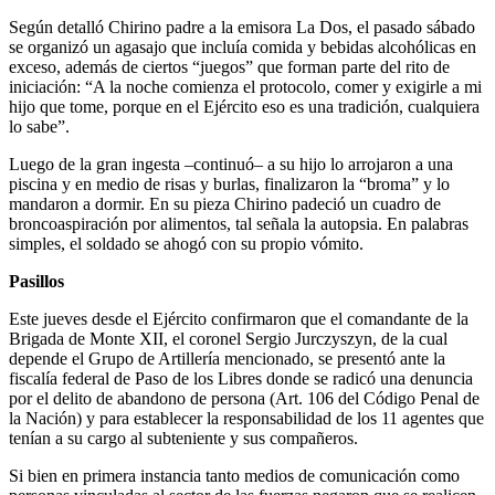
exceso, además de ciertos “juegos” que forman parte del rito de
iniciación: “A la noche comienza el protocolo, comer y exigirle a mi
hijo que tome, porque en el Ejército eso es una tradición, cualquiera
lo sabe”.
Luego de la gran ingesta –continuó– a su hijo lo arrojaron a una
piscina y en medio de risas y burlas, finalizaron la “broma” y lo
mandaron a dormir. En su pieza Chirino padeció un cuadro de
broncoaspiración por alimentos, tal señala la autopsia. En palabras
simples, el soldado se ahogó con su propio vómito.
Pasillos
Este jueves desde el Ejército confirmaron que el comandante de la
Brigada de Monte XII, el coronel Sergio Jurczyszyn, de la cual
depende el Grupo de Artillería mencionado, se presentó ante la
fiscalía federal de Paso de los Libres donde se radicó una denuncia
por el delito de abandono de persona (Art. 106 del Código Penal de
la Nación) y para establecer la responsabilidad de los 11 agentes que
tenían a su cargo al subteniente y sus compañeros.
Si bien en primera instancia tanto medios de comunicación como
personas vinculadas al sector de las fuerzas negaron que se realicen
este tipo de rituales y que Chirino había fallecido por su propia
irresponsabilidad al participar y excederse en una fiesta privada,