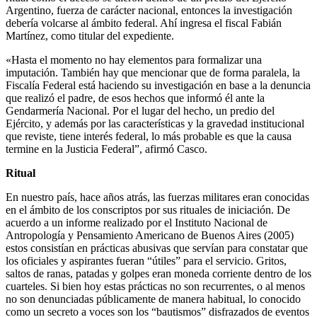
«Hasta el momento no hay elementos para formalizar una
imputación. También hay que mencionar que de forma paralela, la
Fiscalía Federal está haciendo su investigación en base a la denuncia
que realizó el padre, de esos hechos que informó él ante la
Gendarmería Nacional. Por el lugar del hecho, un predio del
Ejército, y además por las características y la gravedad institucional
que reviste, tiene interés federal, lo más probable es que la causa
termine en la Justicia Federal”, afirmó Casco.
Ritual
En nuestro país, hace años atrás, las fuerzas militares eran conocidas
en el ámbito de los conscriptos por sus rituales de iniciación. De
acuerdo a un informe realizado por el Instituto Nacional de
Antropología y Pensamiento Americano de Buenos Aires (2005)
estos consistían en prácticas abusivas que servían para constatar que
los oficiales y aspirantes fueran “útiles” para el servicio. Gritos,
saltos de ranas, patadas y golpes eran moneda corriente dentro de los
cuarteles. Si bien hoy estas prácticas no son recurrentes, o al menos
no son denunciadas públicamente de manera habitual, lo conocido
como un secreto a voces son los “bautismos” disfrazados de eventos
sociales, como en el que supuestamente habría participado Matías.
«Le habían encargado que compre carne, vinos, whisky del mejor,