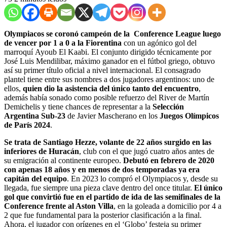
Olympiacos se coronó campeón de la Conference League luego
de vencer por 1 a 0 a la Fiorentina
con un agónico gol del
marroquí Ayoub El Kaabi. El conjunto dirigido técnicamente por
José Luis Mendilibar, máximo ganador en el fútbol griego, obtuvo
así su primer título oficial a nivel internacional. El consagrado
plantel tiene entre sus nombres a dos jugadores argentinos: uno de
ellos,
quien dio la asistencia del único tanto del encuentro
,
además había sonado como posible refuerzo del River de Martín
Demichelis y tiene chances de representar a la
Selección
Argentina Sub-23
de Javier Mascherano en los
Juegos Olímpicos
de París 2024
.
Se trata de Santiago Hezze, volante de 22 años surgido en las
inferiores de Huracán
, club con el que jugó cuatro años antes de
su emigración al continente europeo.
Debutó en febrero de 2020
con apenas 18 años y en menos de dos temporadas ya era
capitán del equipo
. En 2023 lo compró el Olympiacos y, desde su
llegada, fue siempre una pieza clave dentro del once titular.
El único
gol que convirtió fue en el partido de ida de las semifinales de la
Conference frente al Aston Villa
, en la goleada a domicilio por 4 a
2 que fue fundamental para la posterior clasificación a la final.
Ahora, el jugador con orígenes en el ‘Globo’ festeja su primer