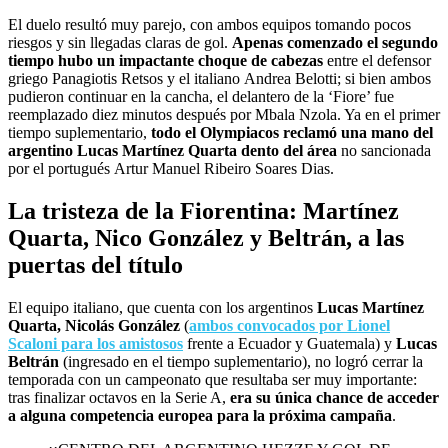
El duelo resultó muy parejo, con ambos equipos tomando pocos
riesgos y sin llegadas claras de gol.
Apenas comenzado el segundo
tiempo hubo un impactante choque de cabezas
entre el defensor
griego Panagiotis Retsos y el italiano Andrea Belotti; si bien ambos
pudieron continuar en la cancha, el delantero de la ‘Fiore’ fue
reemplazado diez minutos después por Mbala Nzola. Ya en el primer
tiempo suplementario,
todo el Olympiacos reclamó una mano del
argentino Lucas Martínez Quarta dento del área
no sancionada
por el portugués Artur Manuel Ribeiro Soares Dias.
La tristeza de la Fiorentina: Martínez
Quarta, Nico González y Beltrán, a las
puertas del título
El equipo italiano, que cuenta con los argentinos
Lucas Martínez
Quarta, Nicolás González
(
ambos convocados por Lionel
Scaloni para los amistosos
frente a Ecuador y Guatemala) y
Lucas
Beltrán
(ingresado en el tiempo suplementario), no logró cerrar la
temporada con un campeonato que resultaba ser muy importante:
tras finalizar octavos en la Serie A,
era su única chance de acceder
a alguna competencia europea para la próxima campaña
.