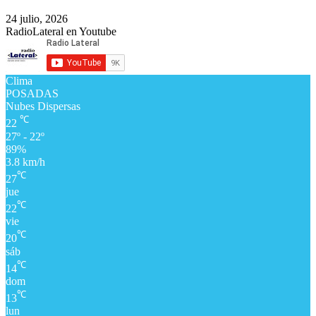
24 julio, 2026
RadioLateral en Youtube
Clima
POSADAS
Nubes Dispersas
℃
22
27º - 22º
89%
3.8 km/h
℃
27
jue
℃
22
vie
℃
20
sáb
℃
14
dom
℃
13
lun