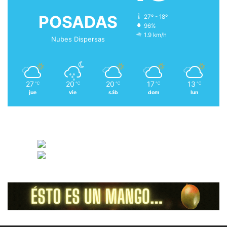
POSADAS
27º - 18º
96%
1.9 km/h
Nubes Dispersas
27
20
20
17
13
℃
℃
℃
℃
℃
jue
vie
sáb
dom
lun