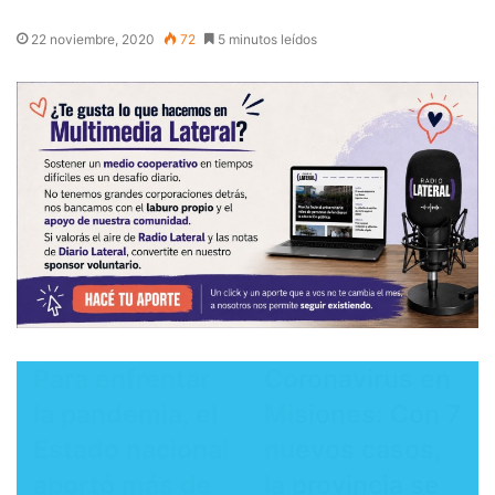
22 noviembre, 2020
72
5 minutos leídos
Para enfrentar
Coronavirus en
la pandemia, el
Misiones: Con 7
Estado nacional
nuevos casos,
aportó más de
la provincia se