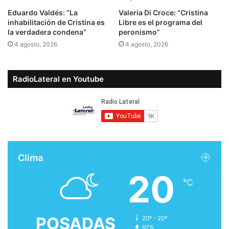
Eduardo Valdés: “La
Valeria Di Croce: “Cristina
inhabilitación de Cristina es
Libre es el programa del
la verdadera condena”
peronismo”
4 agosto, 2026
4 agosto, 2026
RadioLateral en Youtube
Clima
20
℃
POSADAS
20º - 20º
92%