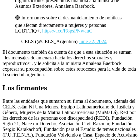
organizaciones presentamos una nota a la ministra de
Asuntos Exteriores, Annalena Baerbock.
🟣 Informamos sobre el desmantelamiento de políticas
que afectan directamente a mujeres y personas
LGBTTIQ+.
https://t.co/R8psPNwauC
— CELS (@CELS_Argentina)
June 22, 2024
El documento también da cuenta de que a esta situación se suman
“los mensajes de amenaza hacia los derechos sexuales y
reproductivos”. y le solicita a la ministra Annalena Baerbock
expresar su preocupación sobre estos retrocesos para la vida de toda
la sociedad argentina.
Los firmantes
Entre las entidades que sumaron su firma al documento, además del
CELS, están Ni Una Menos, Equipo Latinoamericano de Justicia y
Género, Mujeres de la Matria Latinoamericana (MuMaLá), Red por
los derechos de las personas con discapacidad (REDI), Fundación
Siglo 21, Nace un Derecho, Asociación Civil Razonar, Fundación
Sergio Karakachoff, Fundación para el Estudio de temas nacionales
(F.U.T.E.N.A.), Fundación Volviendo a Casa, Espacio de Activismo