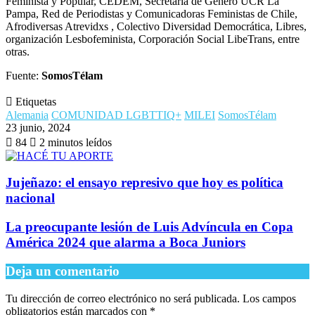
Feminista y Popular, CEDEM, Secretaría de Género UCR La
Pampa, Red de Periodistas y Comunicadoras Feministas de Chile,
Afrodiversas Atrevidxs , Colectivo Diversidad Democrática, Libres,
organización Lesbofeminista, Corporación Social LibeTrans, entre
otras.
Fuente:
SomosTélam
Etiquetas
Alemania
COMUNIDAD LGBTTIQ+
MILEI
SomosTélam
23 junio, 2024
84
2 minutos leídos
Jujeñazo: el ensayo represivo que hoy es política
nacional
La preocupante lesión de Luis Advíncula en Copa
América 2024 que alarma a Boca Juniors
Deja un comentario
Tu dirección de correo electrónico no será publicada.
Los campos
obligatorios están marcados con
*