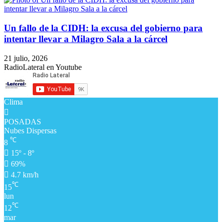
Un fallo de la CIDH: la excusa del gobierno para
intentar llevar a Milagro Sala a la cárcel
21 julio, 2026
RadioLateral en Youtube
Clima
POSADAS
Nubes Dispersas
℃
8
15º - 8º
69%
4.7 km/h
℃
15
lun
℃
12
mar