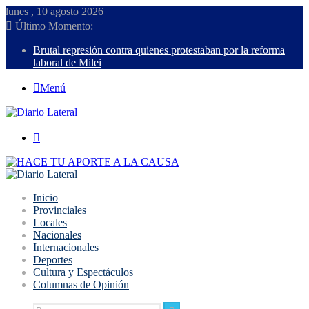
lunes , 10 agosto 2026
Último Momento:
Brutal represión contra quienes protestaban por la reforma
laboral de Milei
Menú
Buscar
Inicio
Provinciales
Locales
Nacionales
Internacionales
Deportes
Cultura y Espectáculos
Columnas de Opinión