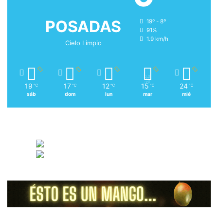
POSADAS
19º - 8º
91%
1.9 km/h
Cielo Limpio
19
17
12
15
24
℃
℃
℃
℃
℃
sáb
dom
lun
mar
mié