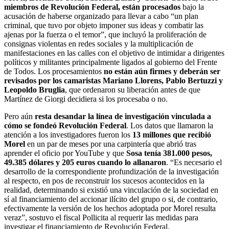
ajenas por la fuerza o el temor”, que incluyó la proliferación de
consignas violentas en redes sociales y la multiplicación de
manifestaciones en las calles con el objetivo de intimidar a dirigentes
políticos y militantes principalmente ligados al gobierno del Frente
de Todos. Los procesamientos
no están aún firmes y deberán ser
revisados por los camaristas Mariano Llorens, Pablo Bertuzzi y
Leopoldo Bruglia
, que ordenaron su liberación antes de que
Martínez de Giorgi decidiera si los procesaba o no.
Pero aún
resta desandar la línea de investigación vinculada a
cómo se fondeó Revolución Federal
. Los datos que llamaron la
atención a los investigadores fueron los
13 millones que recibió
Morel
en un par de meses por una carpintería que abrió tras
aprender el oficio por YouTube y que
Sosa tenía 381.000 pesos,
49.385 dólares y 205 euros cuando lo allanaron
. “Es necesario el
desarrollo de la correspondiente profundización de la investigación
al respecto, en pos de reconstruir los sucesos acontecidos en la
realidad, determinando si existió una vinculación de la sociedad en
sí al financiamiento del accionar ilícito del grupo o si, de contrario,
efectivamente la versión de los hechos adoptada por Morel resulta
veraz”, sostuvo el fiscal Pollicita al requerir las medidas para
investigar el financiamiento de Revolución Federal.
En realidad,
no hay una única versión de Morel sobre la historia
.
Inicialmente había dicho que le había facturado 1,7 millones de