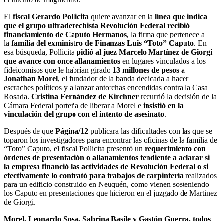
financiamiento de Caputo Hermanos
, la firma que pertenece a
la
familia del exministro de Finanzas Luis “Toto” Caputo
. En
esa búsqueda, Pollicita
pidió al juez Marcelo Martínez de Giorgi
que avance con once allanamientos
en lugares vinculados a los
fideicomisos que le habrían girado
13 millones de pesos a
Jonathan Morel
, el fundador de la banda dedicada a hacer
escraches políticos y a lanzar antorchas encendidas contra la Casa
Rosada.
Cristina Fernández de Kirchner
recurrió la decisión de la
Cámara Federal porteña de liberar a Morel e
insistió en la
vinculación del grupo con el intento de asesinato
.
Después de que
Página/12
publicara las dificultades con las que se
toparon los investigadores para encontrar las oficinas de la familia de
“Toto” Caputo, el fiscal Pollicita presentó un
requerimiento con
órdenes de presentación o allanamientos tendiente a aclarar si
la empresa financió las actividades de Revolución Federal o si
efectivamente lo contrató para trabajos de carpintería
realizados
para un edificio construido en Neuquén, como vienen sosteniendo
los Caputo en presentaciones que hicieron en el juzgado de Martinez
de Giorgi.
Morel, Leonardo Sosa, Sabrina Basile y Gastón Guerra, todos
miembros de Revolución Federal, están procesados
bajo la
acusación de haberse organizado para llevar a cabo “un plan
criminal, que tuvo por objeto imponer sus ideas y combatir las