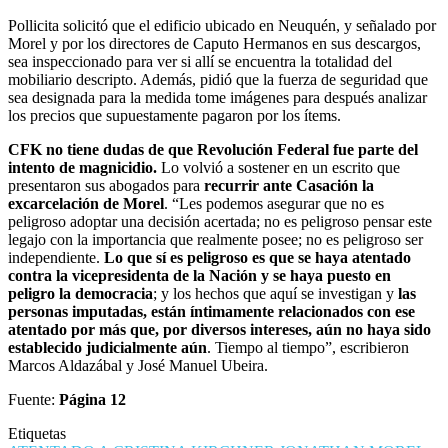
sea inspeccionado para ver si allí se encuentra la totalidad del
mobiliario descripto. Además, pidió que la fuerza de seguridad que
sea designada para la medida tome imágenes para después analizar
los precios que supuestamente pagaron por los ítems.
CFK no tiene dudas de que Revolución Federal fue parte del
intento de magnicidio.
Lo volvió a sostener en un escrito que
presentaron sus abogados para
recurrir ante Casación la
excarcelación de Morel
. “Les podemos asegurar que no es
peligroso adoptar una decisión acertada; no es peligroso pensar este
legajo con la importancia que realmente posee; no es peligroso ser
independiente.
Lo que sí es peligroso es que se haya atentado
contra la vicepresidenta de la Nación y se haya puesto en
peligro la democracia
; y los hechos que aquí se investigan y
las
personas imputadas, están íntimamente relacionados con ese
atentado por más que, por diversos intereses, aún no haya sido
establecido judicialmente aún
. Tiempo al tiempo”, escribieron
Marcos Aldazábal y José Manuel Ubeira.
Fuente:
Página 12
Etiquetas
ATENTADO A CRISTINA KIRCHNER
JONATHAN MOREL
Luis Caputo
REVOLUCIÓN FEDERAL
10 noviembre, 2022