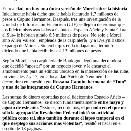
pesos a Caputo Hermanos. Después, tras una investigación de la
Unidad de Información Financiera (UIF) se llegó a determinar que
los fideicomisos asociados a Caputo – Espacio Añelo y Santa Clara
al Sur– le habrían girado 6,5 millones de pesos. No solo a Morel
sino Ailén Vallero –empleada de la carpintería– y a Evelyn Balboa –
expareja de Morel–. Sin embargo, en la indagatoria, terminó
diciendo que había recibido casi 13 millones de pesos.
Según Morel, a su carpintería de Boulogne llegó una decoradora
que decidió “apostar” por un negocio joven y le encargó el
amoblamiento para un edificio ubicado en la intersección de las rutas
provinciales 7 y 17, en la localidad Añelo de Neuquén. La
decoradora en cuestión era
Rossana Caputo, hermana de “Toto”
y una de las integrantes de Caputo Hermanos.
Las sumas de dinero aportadas por el fideicomiso Espacio Añelo –
de Caputo Hermanos– se dieron fundamentalmente
entre mayo y
agosto de este año
. “Esto es, recordemos,
el período en el que no
sólo la agrupación Revolución Federal inició su actividad
pública como tal, sino también durante el lapso temporal en el
que desplegó sus acciones más violentas
“, resaltó el fiscal en el
escrito de 18 páginas.
Pollicita solicitó que el edificio ubicado en Neuquén, y señalado por
Morel y por los directores de Caputo Hermanos en sus descargos,